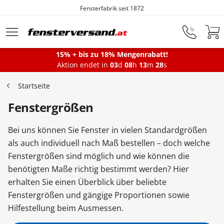
Fensterfabrik seit 1872
Zum Hauptinhalt springen
15% + bis zu 18% Mengenrabatt!
Aktion endet in
03
d
08
h
13
m
27
s
Fenster
Startseite
Fenstergrößen
Balkontüren
Bei uns können Sie Fenster in vielen Standardgrößen
Terrassentüren
als auch individuell nach Maß bestellen – doch welche
Fenstergrößen sind möglich und wie können die
benötigten Maße richtig bestimmt werden? Hier
Haustüren
erhalten Sie einen Überblick über beliebte
Fenstergrößen und gängige Proportionen sowie
Hilfestellung beim Ausmessen.
Sonnenschutz