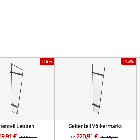
-15%
-15%
itenteil Leoben
Seitenteil Völkermarkt
69,91
€
220,91
€
ab
ab
199,90
€
ab
259,90
€