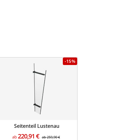
-15%
Seitenteil Lustenau
220,91
€
ab
ab
259,90
€