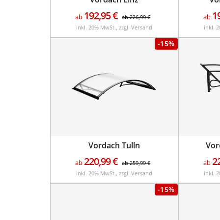
192,95
€
1
ab
ab
ab
226,99
€
inkl. 20% MwSt., zzgl. Versand
inkl. 
-15%
Vordach Tulln
Vor
220,99
€
2
ab
ab
ab
259,99
€
inkl. 20% MwSt., zzgl. Versand
inkl. 
-15%