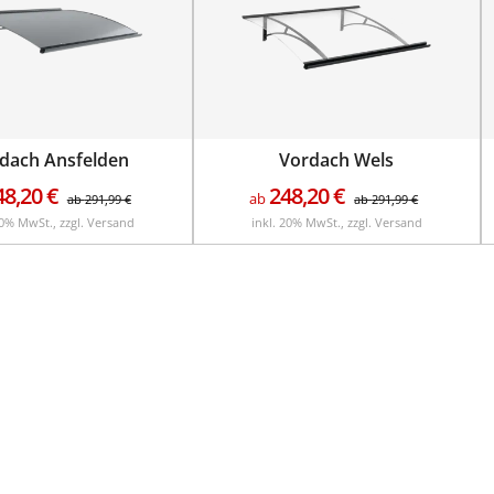
dach Ansfelden
Vordach Wels
48,20
€
248,20
€
ab
ab
291,99
€
ab
291,99
€
20% MwSt., zzgl. Versand
inkl. 20% MwSt., zzgl. Versand