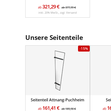
321,29
€
ab
ab
377,99
€
inkl. 20% MwSt., zzgl. Versand
Unsere Seitenteile
-15%
Seitenteil Attnang-Puchheim
Se
161,41
€
1
ab
ab
ab
189,90
€