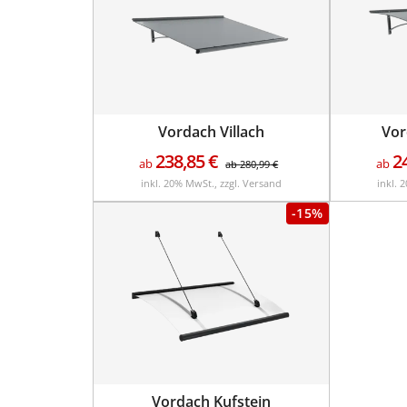
Vordach Villach
Vor
238,85
€
2
ab
ab
ab
280,99
€
inkl. 20% MwSt., zzgl. Versand
inkl. 
-15%
Vordach Kufstein