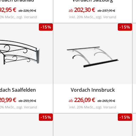
92,95
€
202,30
€
ab
ab
226,99
€
ab
237,99
€
20% MwSt., zzgl. Versand
inkl. 20% MwSt., zzgl. Versand
-15%
-15%
dach Saalfelden
Vordach Innsbruck
20,99
€
226,09
€
ab
ab
259,99
€
ab
265,99
€
20% MwSt., zzgl. Versand
inkl. 20% MwSt., zzgl. Versand
-15%
-15%