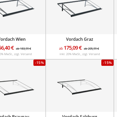
Vordach Wien
Vordach Graz
56,40
€
175,09
€
ab
ab
183,99
€
ab
205,99
€
20% MwSt., zzgl. Versand
inkl. 20% MwSt., zzgl. Versand
-15%
-15%
rdach Braunau
Vordach Salzburg