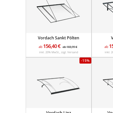
Vordach Sankt Pölten
156,40
€
1
ab
ab
ab
183,99
€
inkl. 20% MwSt., zzgl. Versand
inkl. 
-15%
Vordach Linz
Vo