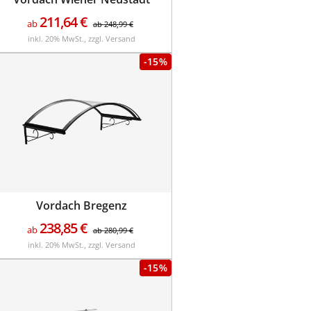
211,64
€
ab
ab
248,99
€
inkl. 20% MwSt., zzgl. Versand
-15%
Vordach Bregenz
238,85
€
ab
ab
280,99
€
inkl. 20% MwSt., zzgl. Versand
-15%