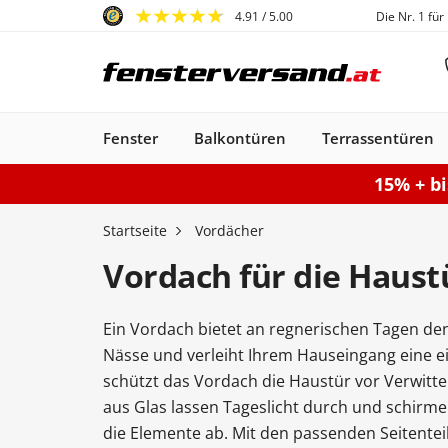
4.91
/ 5.00
Die Nr. 1 für
Fenster
Balkontüren
Terrassentüren
15% + b
Fenster
Balkontüren
Terrassentüren
Haustüren
Sonnenschutz
Gartentore
Garagentore
Carports
Startseite
Vordächer
Vordach für die Haust
Ein Vordach bietet an regnerischen Tagen de
Kunststofffenster
Haustüren
Balkontüren
Rollladen
Anbau Carports
PSK-Türen
Einzeltor
Sektionaltore
Kunststoff-Alu
Haustüren
Balkontüren
Raffstores
Carports freistehen
Smart-Slide
Haustüren
Holzfenster
Doppeltor
Balkontür
Außenro
Ha
Nässe und verleiht Ihrem Hauseingang eine e
Kunststoff
Kunststoff
Stahl-Alu
Fenster
Kunststoff-Alu
Aluminium
schützt das Vordach die Haustür vor Verwitt
Konfigurieren
Sektionaltor konfigurieren
Konfigurieren
Gartentor konfigurier
Carport konfiguriere
Terrassentür k
Konfigur
aus Glas lassen Tageslicht durch und schir
Fenster konfiguriere
Balkontür ko
die Elemente ab. Mit den passenden Seitentei
Haustür konfigurieren