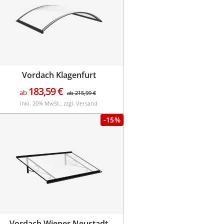
Vordach Klagenfurt
183,59
€
ab
ab
215,99
€
inkl. 20% MwSt., zzgl. Versand
-15%
Vordach Wiener Neustadt