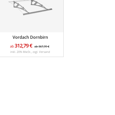
Vordach Dornbirn
312,79
€
ab
ab
367,99
€
inkl. 20% MwSt., zzgl. Versand