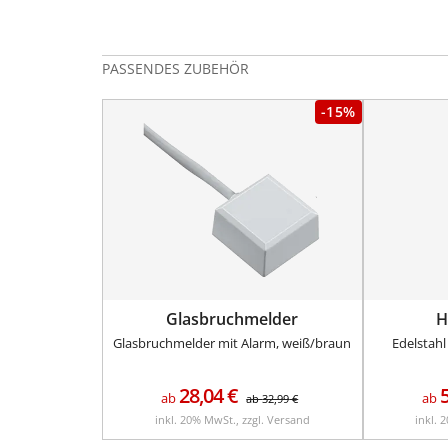
PASSENDES ZUBEHÖR
-15%
Glasbruchmelder
H
Glasbruchmelder mit Alarm, weiß/braun
Edelstahl
28,04
€
ab
ab
ab
32,99
€
inkl. 20% MwSt., zzgl. Versand
inkl. 