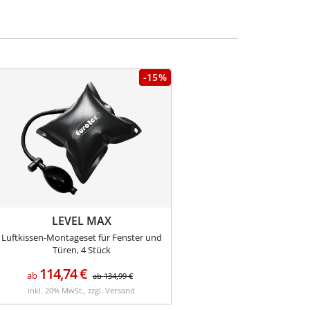
-15%
LEVEL MAX
Luftkissen-Montageset für Fenster und
Türen, 4 Stück
114,74
€
ab
ab
134,99
€
inkl. 20% MwSt., zzgl. Versand