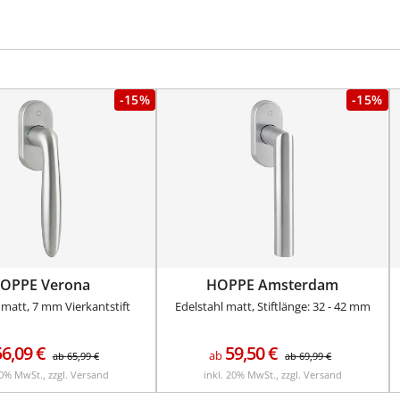
-15%
-15%
OPPE Verona
HOPPE Amsterdam
 matt, 7 mm Vierkantstift
Edelstahl matt, Stiftlänge: 32 - 42 mm
56,09
€
59,50
€
ab
ab
65,99
€
ab
69,99
€
20% MwSt., zzgl. Versand
inkl. 20% MwSt., zzgl. Versand