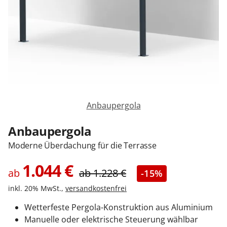
Zäune & Tore
Garagentore
Carports
Anbaupergola
Anmelden / Registrieren
Anbaupergola
Moderne Überdachung für die Terrasse
Kontakt / Hilfe
1.044
€
ab
ab
1.228
€
-15%
inkl. 20% MwSt.,
versandkostenfrei
Wetterfeste Pergola-Konstruktion aus Aluminium
Manuelle oder elektrische Steuerung wählbar