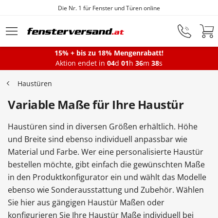
Die Nr. 1 für Fenster und Türen online
Zum Hauptinhalt springen
15% + bis zu 18% Mengenrabatt!
Aktion endet in
04
d
01
h
36
m
38
s
Fenster
Haustüren
Variable Maße für Ihre Haustür
Balkontüren
Haustüren sind in diversen Größen erhältlich. Höhe
Terrassentüren
und Breite sind ebenso individuell anpassbar wie
Material und Farbe. Wer eine personalisierte Haustür
bestellen möchte, gibt einfach die gewünschten Maße
Haustüren
in den Produktkonfigurator ein und wählt das Modelle
ebenso wie Sonderausstattung und Zubehör. Wählen
Sie hier aus gängigen Haustür Maßen oder
Sonnenschutz
konfigurieren Sie Ihre Haustür Maße individuell bei