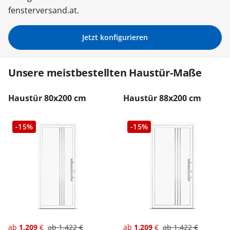
fensterversand.at.
Zäune & Tore
Jetzt konfigurieren
Garagentore
Unsere meistbestellten Haustür-Maße
Carports
Haustür 80x200 cm
Haustür 88x200 cm
-15%
-15%
Anmelden / Registrieren
Kontakt / Hilfe
ab
1.209
€
ab
1.422
€
ab
1.209
€
ab
1.422
€