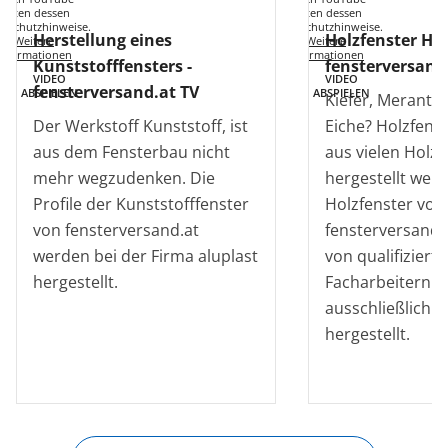
gelten dessen
gelten dessen
enschutzhinweise.
Datenschutzhinweise.
Herstellung eines
Holzfenster Her
Weitere
Weitere
Informationen
Informationen
Kunststofffensters -
fensterversand
VIDEO
VIDEO
fensterversand.at TV
ABSPIELEN
ABSPIELEN
Kiefer, Meranti,
Der Werkstoff Kunststoff, ist
Eiche? Holzfens
aus dem Fensterbau nicht
aus vielen Holz
mehr wegzudenken. Die
hergestellt werd
Profile der Kunststofffenster
Holzfenster von
von fensterversand.at
fensterversand.
werden bei der Firma aluplast
von qualifiziert
hergestellt.
Facharbeitern fa
ausschließlich i
hergestellt.