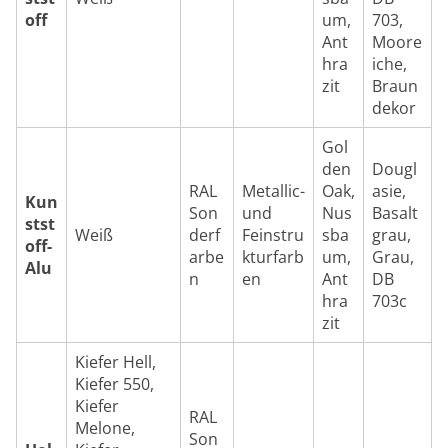
off
um,
703,
Ant
Moore
hra
iche,
zit
Braun
dekor
Gol
den
Dougl
RAL
Metallic-
Oak,
asie,
Kun
Son
und
Nus
Basalt
stst
Weiß
derf
Feinstru
sba
grau,
off-
arbe
kturfarb
um,
Grau,
Alu
n
en
Ant
DB
hra
703c
zit
Kiefer Hell,
Kiefer 550,
Kiefer
RAL
Melone,
Son