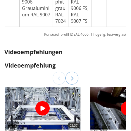
9006,
phit
RAL
Graualumini
grau
9006 FS,
um RAL 9007
RAL
RAL
7024
9007 FS
Kunststoffprofil IDEAL 4000, 1 flügelig, festverglast
Videoempfehlungen
Videoempfehlung
Aufruf des Videos
Mit Aufruf des Videos
immen Sie einer
stimmen Sie einer
enübertragung an
Datenübertragung an
Tube zu. Für die
YouTube zu. Für die
03:37
tenverarbeitung
Datenverarbeitung
durch YouTube
durch YouTube