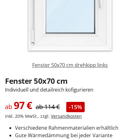
Zäune & Tore
Garagentore
Carports
Fenster 50x70 cm drehkipp links
Anmelden / Registrieren
Fenster 50x70 cm
Individuell und detailreich kofigurieren
Kontakt / Hilfe
97
€
ab
ab
114
€
-15%
inkl. 20% MwSt., zzgl.
Versandkosten
Verschiedene Rahmenmaterialien erhältlich
Gute Wärmedämmung bei jeder Variante