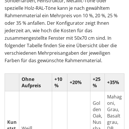
Sonderfarben, Feinstruktur, Metallic-Töne oder
spezielle Holz-RAL-Töne kann je nach gewähltem
Rahmenmaterial ein Mehrpreis von 10 %, 20 %, 25 %
oder 35 % anfallen. Der Konfigurator zeigt Ihnen
jederzeit an, wie hoch die Kosten für das
zusammengestellte Fenster mit 50x70 cm sind. In
folgender Tabelle finden Sie eine Übersicht über die
verschiedenen Mehrpreisangaben der jeweiligen
Farben für das gewünschte Rahmenmaterial.
Ohne
+10
+25
+20%
+35%
Aufpreis
%
%
Mahag
Gol
oni,
den
Grau,
Oak,
Basalt
Kun
Nus
grau,
stst
Weiß
sba
DB