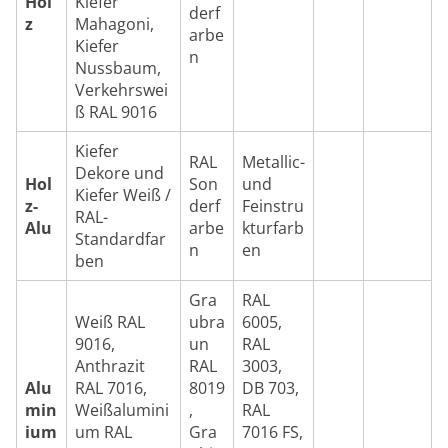
Hol
Kiefer
derf
z
Mahagoni,
arbe
Kiefer
n
Nussbaum,
Verkehrswei
ß RAL 9016
Kiefer
RAL
Metallic-
Dekore und
Hol
Son
und
Kiefer Weiß /
z-
derf
Feinstru
RAL-
Alu
arbe
kturfarb
Standardfar
n
en
ben
Gra
RAL
Weiß RAL
ubra
6005,
9016,
un
RAL
Anthrazit
RAL
3003,
Alu
RAL 7016,
8019
DB 703,
min
Weißalumini
,
RAL
ium
um RAL
Gra
7016 FS,