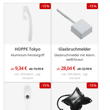
-15%
-15%
HOPPE Tokyo
Glasbruchmelder
Aluminium Fenstergriff
Glasbruchmelder mit Alarm,
weiß/braun
9,34
€
28,04
€
ab
ab
10,99
€
ab
ab
32,99
€
inkl. 20% MwSt., zzgl.
inkl. 20% MwSt., zzgl.
Versand
Versand
-15%
-15%