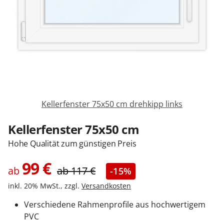
Zäune & Tore
Garagentore
Carports
Kellerfenster 75x50 cm drehkipp links
Anmelden / Registrieren
Kellerfenster 75x50 cm
Hohe Qualität zum günstigen Preis
Kontakt / Hilfe
99
€
ab
ab
117
€
-15%
inkl. 20% MwSt., zzgl.
Versandkosten
Verschiedene Rahmenprofile aus hochwertigem
PVC