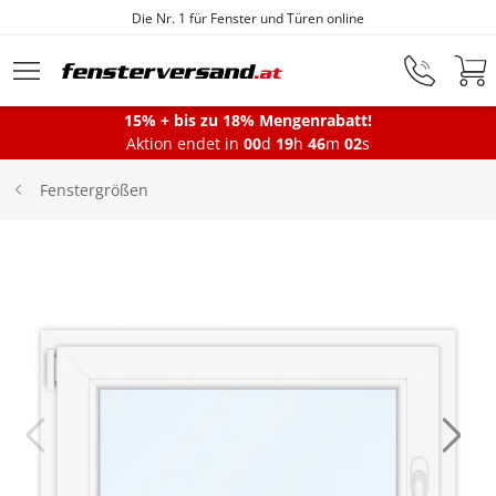
Die Nr. 1 für Fenster und Türen online
Zum Hauptinhalt springen
15% + bis zu 18% Mengenrabatt!
Aktion endet in
00
d
19
h
46
m
02
s
Fenster
Fenstergrößen
Balkontüren
Terrassentüren
Haustüren
Sonnenschutz