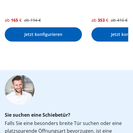
ab
165
€
ab
194
€
ab
353
€
ab
416
€
Jetzt konfigurieren
Jetzt konf
Sie suchen eine Schiebetür?
Falls Sie eine besonders breite Tür suchen oder eine
platzsparende Öffnungsart bevorzugen, ist eine