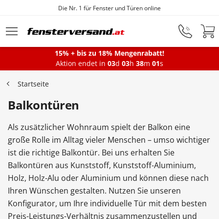
Fensterfabrik seit 1872
Zum Hauptinhalt springen
15% + bis zu 18% Mengenrabatt!
Aktion endet in
03
d
03
h
38
m
00
s
Fenster
Startseite
Balkontüren
Balkontüren
Als zusätzlicher Wohnraum spielt der Balkon eine
Terrassentüren
große Rolle im Alltag vieler Menschen – umso wichtiger
ist die richtige Balkontür. Bei uns erhalten Sie
Balkontüren aus Kunststoff, Kunststoff-Aluminium,
Haustüren
Holz, Holz-Alu oder Aluminium und können diese nach
Ihren Wünschen gestalten. Nutzen Sie unseren
Konfigurator, um Ihre individuelle Tür mit dem besten
Sonnenschutz
Preis-Leistungs-Verhältnis zusammenzustellen und