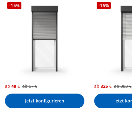
-15%
-15%
ab
48
€
ab
57
€
ab
325
€
ab
383
€
Jetzt konfigurieren
Jetzt konf