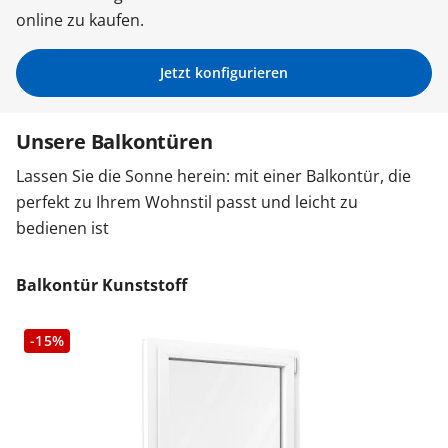
online zu kaufen.
Zäune & Tore
Jetzt konfigurieren
Garagentore
Unsere Balkontüren
Lassen Sie die Sonne herein: mit einer Balkontür, die
Carports
perfekt zu Ihrem Wohnstil passt und leicht zu
bedienen ist
Anmelden / Registrieren
Balkontür Kunststoff
Kontakt / Hilfe
-15%