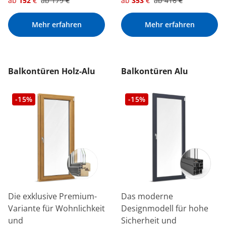
ab
152
€
ab
179
€
ab
353
€
ab
416
€
Mehr erfahren
Mehr erfahren
Balkontüren Holz-Alu
Balkontüren Alu
-15%
-15%
Die exklusive Premium-
Das moderne
Variante für Wohnlichkeit
Designmodell für hohe
und
Sicherheit und