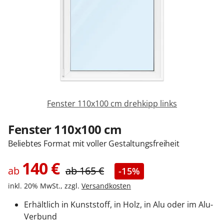
Zäune & Tore
Garagentore
Carports
Fenster 110x100 cm drehkipp links
Anmelden / Registrieren
Fenster 110x100 cm
Beliebtes Format mit voller Gestaltungsfreiheit
Kontakt / Hilfe
140
€
ab
ab
165
€
-15%
inkl. 20% MwSt., zzgl.
Versandkosten
Erhältlich in Kunststoff, in Holz, in Alu oder im Alu-
Verbund