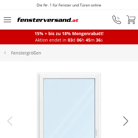
Die Nr. 1 für Fenster und Türen online
Zum Hauptinhalt springen
15% + bis zu 18% Mengenrabatt!
Aktion endet in
03
d
06
h
45
m
36
s
Fenster
Fenstergrößen
Balkontüren
Terrassentüren
Haustüren
Sonnenschutz