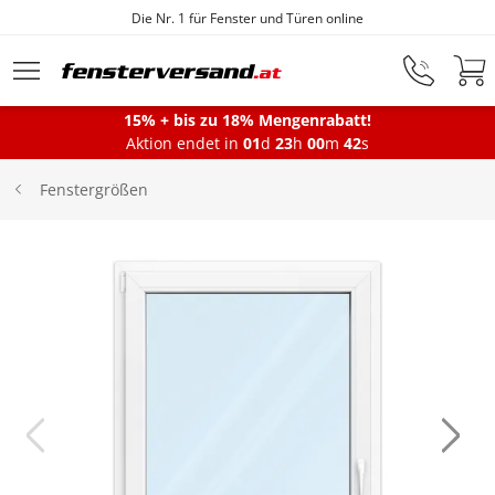
Die Nr. 1 für Fenster und Türen online
Zum Hauptinhalt springen
15% + bis zu 18% Mengenrabatt!
Aktion endet in
01
d
23
h
00
m
41
s
Fenster
Fenstergrößen
Balkontüren
Terrassentüren
Haustüren
Sonnenschutz