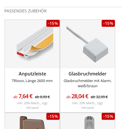
PASSENDES ZUBEHÖR
-15%
-15%
Anputzleiste
Glasbruchmelder
TRiooo, Länge 2600 mm
Glasbruchmelder mit Alarm,
weiß/braun
7,64
€
28,04
€
ab
ab
8,99
€
ab
ab
32,99
€
inkl. 20% MwSt., zzgl.
inkl. 20% MwSt., zzgl.
Versand
Versand
-15%
-15%