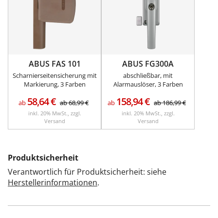
ABUS FAS 101
ABUS FG300A
Scharnierseitensicherung mit
abschließbar, mit
Markierung, 3 Farben
Alarmauslöser, 3 Farben
58,64
€
158,94
€
ab
ab
68,99
€
ab
ab
186,99
€
inkl. 20% MwSt., zzgl.
inkl. 20% MwSt., zzgl.
Versand
Versand
Produktsicherheit
Verantwortlich für Produktsicherheit: siehe
Herstellerinformationen
.