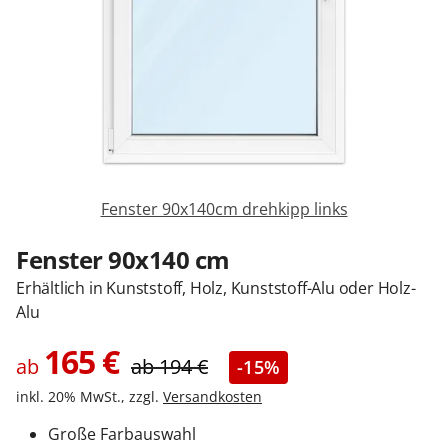
Zäune & Tore
Garagentore
Carports
Fenster 90x140cm drehkipp links
Anmelden / Registrieren
Fenster 90x140 cm
Erhältlich in Kunststoff, Holz, Kunststoff-Alu oder Holz-
Alu
Kontakt / Hilfe
165
€
ab
ab
194
€
-15%
inkl. 20% MwSt., zzgl.
Versandkosten
Große Farbauswahl