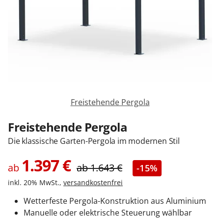
Zäune & Tore
Garagentore
Carports
Freistehende Pergola
Anmelden / Registrieren
Freistehende Pergola
Die klassische Garten-Pergola im modernen Stil
Kontakt / Hilfe
1.397
€
ab
ab
1.643
€
-15%
inkl. 20% MwSt.,
versandkostenfrei
Wetterfeste Pergola-Konstruktion aus Aluminium
Manuelle oder elektrische Steuerung wählbar