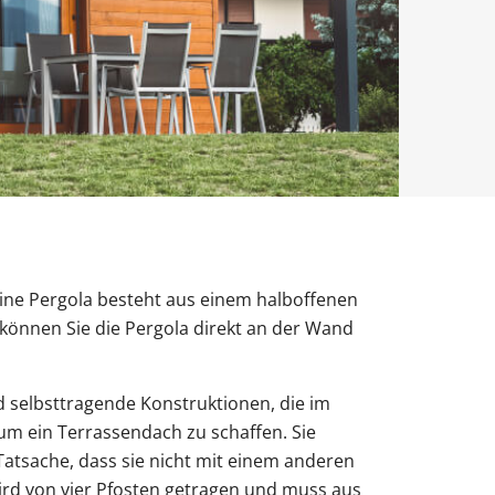
Obentürschließer
rgola Terrasse
Terrassenüberdachung
Fenster mit Rollladen
Balkontür sichern
Fenster nach Maß
ür modern
Sie unsere Smart-Slide-Schiebetüren
ie unsere Solar-Rollläden
Sie unsere Doppeltore
ie unsere Sektionaltore
ie unsere Carports mit Abstellraum
Sie unsere Schüco-Balkontüren aus
Sie unsere Fensterbänke
Sie unsere SCHÜCO Haustüren
ine Pergola besteht aus einem halboffenen
 können Sie die Pergola direkt an der Wand
d selbsttragende Konstruktionen, die im
um ein Terrassendach zu schaffen. Sie
atsache, dass sie nicht mit einem anderen
wird von vier Pfosten getragen und muss aus