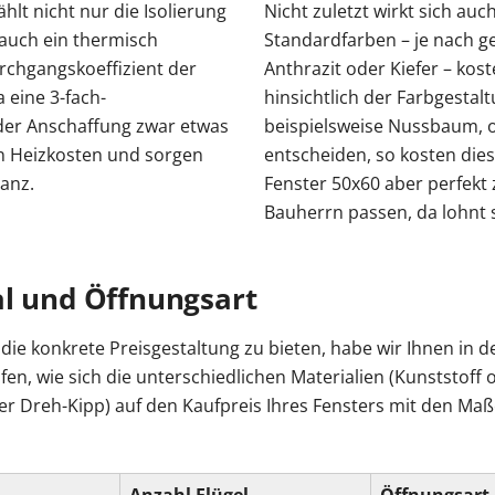
lt nicht nur die Isolierung
Nicht zuletzt wirkt sich auc
auch ein thermisch
Standardfarben – je nach g
chgangskoeffizient der
Anthrazit oder Kiefer – kost
 eine 3-fach-
hinsichtlich der Farbgestal
 der Anschaffung zwar etwas
beispielsweise Nussbaum, o
an Heizkosten und sorgen
entscheiden, so kosten dies
lanz.
Fenster 50x60 aber perfek
Bauherrn passen, da lohnt si
al und Öffnungsart
ie konkrete Preisgestaltung zu bieten, habe wir Ihnen in d
n, wie sich die unterschiedlichen Materialien (Kunststoff
der Dreh-Kipp) auf den Kaufpreis Ihres Fensters mit den Ma