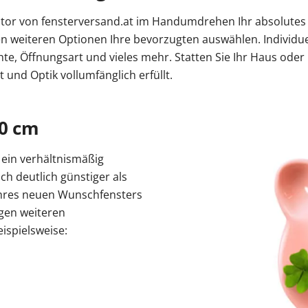
rator von fensterversand.at im Handumdrehen Ihr absolute
weiteren Optionen Ihre bevorzugten auswählen. Individuell
ichte, Öffnungsart und vieles mehr. Statten Sie Ihr Haus o
 und Optik vollumfänglich erfüllt.
60 cm
 ein verhältnismäßig
h deutlich günstiger als
 Ihres neuen Wunschfensters
gen weiteren
ispielsweise: