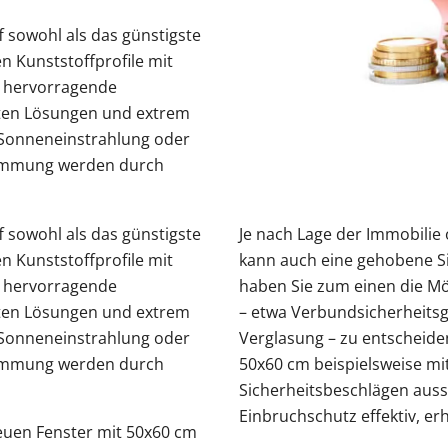
ff sowohl als das günstigste
n Kunststoffprofile mit
e hervorragende
esten Lösungen und extrem
 Sonneneinstrahlung oder
Dämmung werden durch
ff sowohl als das günstigste
Je nach Lage der Immobilie
n Kunststoffprofile mit
kann auch eine gehobene Sic
e hervorragende
haben Sie zum einen die Mög
esten Lösungen und extrem
– etwa Verbundsicherheit
 Sonneneinstrahlung oder
Verglasung – zu entscheide
Dämmung werden durch
50x60 cm beispielsweise mit
Sicherheitsbeschlägen aus
Einbruchschutz effektiv, er
neuen Fenster mit 50x60 cm