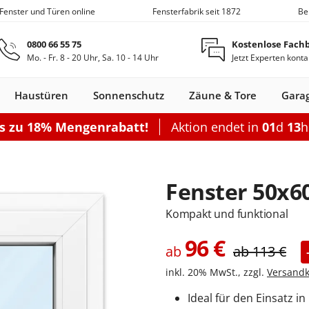
 Fenster und Türen online
Fensterfabrik seit 1872
Be
Zum Hauptinhalt springen
0800 66 55 75
Kostenlose Fach
Mo. - Fr. 8 - 20 Uhr, Sa. 10 - 14 Uhr
Jetzt Experten konta
Haustüren
Sonnenschutz
Zäune & Tore
Gara
is zu 18% Mengenrabatt!
Aktion endet in
01
d
13
Nebeneingangstüren
Dachfenster
Zäune
Optionen
Optionen
Zubehör
Optionen
Sch
Garagentor elektrisch
Einzelcarport
Balkontürgrif
Terrassentür
Fenster 50x6
Sektionaltor Oberflächenstruk
Doppelcarport
Abdeckleiste
Terrassen-Sc
Sektionaltor Lamellen
Doppelcarport mit Abstellrau
Balkontürko
Terrassentür
Kompakt und funktional
d
en Holz
llos
ustüren Holz
Holz-Alu
Faltschiebe­türen
Carports mit Abstellraum
Rolltore
Balkontüren Holz-
Fensterläden
Schiebetor
Aluminium­
Nebeneingangstür
Hebeschiebe­türen
Markisen
Balkontüren
Garagentor mit Tür
Carport Dacheindeckung
Dachfenster
Nebeneingangstür
Gartenzaun
Pergola
Montageset
Neb
S
96
€
Fenster
Alu
fenster
Stahl
Aluminium
ab
Holz
ab
113
€
Carport Beleuchtung
inkl. 20% MwSt., zzgl.
Versandk
en
n
onfigurieren
ieren
Rolltor konfigurieren
Konfigurieren
Konfigurieren
Konfigurieren
Konfigurieren
n
nfigurieren
Konfigurieren
K
Ideal für den Einsatz i
Nebeneingangstür konfiguriere