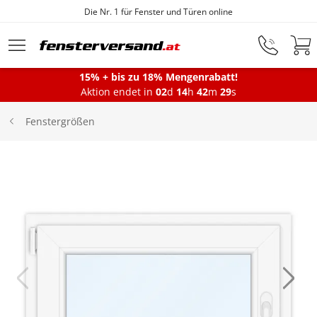
Die Nr. 1 für Fenster und Türen online
Zum Hauptinhalt springen
15% + bis zu 18% Mengenrabatt!
Aktion endet in
02
d
14
h
42
m
29
s
Fenster
Fenstergrößen
Balkontüren
Terrassentüren
Haustüren
Sonnenschutz