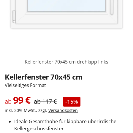
Zäune & Tore
Garagentore
Carports
Kellerfenster 70x45 cm drehkipp links
Anmelden / Registrieren
Kellerfenster 70x45 cm
Vielseitiges Format
Kontakt / Hilfe
99
€
ab
ab
117
€
-15%
inkl. 20% MwSt., zzgl.
Versandkosten
Ideale Gesamthöhe für kippbare überirdische
Kellergeschossfenster