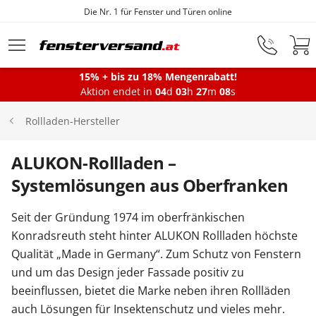
Die Nr. 1 für Fenster und Türen online
Zum Hauptinhalt springen
15% + bis zu 18% Mengenrabatt!
Aktion endet in
04
d
03
h
27
m
08
s
Fenster
Rollladen-Hersteller
Balkontüren
ALUKON-Rollladen –
Systemlösungen aus Oberfranken
Terrassentüren
Seit der Gründung 1974 im oberfränkischen
Konradsreuth steht hinter ALUKON Rollladen höchste
Haustüren
Qualität „Made in Germany“. Zum Schutz von Fenstern
und um das Design jeder Fassade positiv zu
beeinflussen, bietet die Marke neben ihren Rollläden
Sonnenschutz
auch Lösungen für Insektenschutz und vieles mehr.