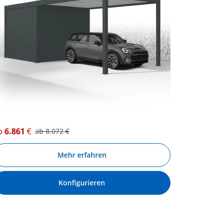
b
6.861
€
ab
8.072
€
Mehr erfahren
Konfigurieren