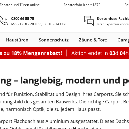
 Fenster und Türen online
Fensterfabrik seit 1872
Be
Zum Hauptinhalt springen
0800 66 55 75
Kostenlose Fach
Mo. - Fr. 8 - 20 Uhr, Sa. 10 - 14 Uhr
Jetzt Experten konta
Haustüren
Sonnenschutz
Zäune & Tore
Gara
is zu 18% Mengenrabatt!
Aktion endet in
03
d
04
Nebeneingangstüren
Dachfenster
Zäune
Optionen
Optionen
Zubehör
Optionen
Sch
Garagentor elektrisch
Einzelcarport
Balkontürgrif
Terrassentür
g – langlebig, modern und p
Sektionaltor Oberflächenstruk
Doppelcarport
Abdeckleiste
Terrassen-Sc
Sektionaltor Lamellen
Doppelcarport mit Abstellrau
Balkontürko
Terrassentür
d für Funktion, Stabilität und Design Ihres Carports. Sie s
d
en Holz
llos
ustüren Holz
Holz-Alu
Faltschiebe­türen
Carports mit Abstellraum
Rolltore
Balkontüren Holz-
Fensterläden
Schiebetor
Aluminium­
Nebeneingangstür
Hebeschiebe­türen
Markisen
Balkontüren
Garagentor mit Tür
Carport Dacheindeckung
Dachfenster
Nebeneingangstür
Gartenzaun
Pergola
Montageset
Neb
S
einungsbild des gesamten Bauwerks. Die richtige Carport Be
Fenster
Alu
fenster
Stahl
Aluminium
Holz
Carport Beleuchtung
, harmonisch Optik, die zu jedem Haus passt.
en
n
onfigurieren
ieren
Rolltor konfigurieren
Konfigurieren
Konfigurieren
Konfigurieren
Konfigurieren
n
nfigurieren
Konfigurieren
K
port Flachdach aus Aluminium ausgestattet. Dieses Dachsy
Nebeneingangstür konfiguriere
re Optik – ideal für stilbewusste Hausbesitzer.