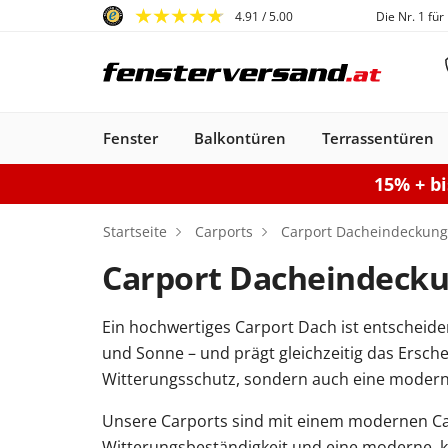
4.91
/ 5.00
Die Nr. 1 für
Fenster
Balkontüren
Terrassentüren
15% + b
Fenster
Balkontüren
Terrassentüren
Haustüren
Sonnenschutz
Gartentore
Garagentore
Carports
Startseite
Carports
Carport Dacheindeckung
Carport Dacheindeckun
Ein hochwertiges Carport Dach ist entscheiden
Kunststofffenster
Haustüren
Balkontüren
Rollladen
Anbau Carports
PSK-Türen
Einzeltor
Sektionaltore
Kunststoff-Alu
Haustüren
Balkontüren
Raffstores
Carports freistehen
Smart-Slide
Haustüren
Holzfenster
Doppeltor
Balkontür
Außenro
Ha
und Sonne – und prägt gleichzeitig das Ersch
Kunststoff
Kunststoff
Stahl-Alu
Fenster
Kunststoff-Alu
Aluminium
Witterungsschutz, sondern auch eine moderne
Konfigurieren
Sektionaltor konfigurieren
Konfigurieren
Gartentor konfigurier
Carport konfiguriere
Terrassentür k
Konfigur
Fenster konfiguriere
Balkontür ko
Unsere Carports sind mit einem modernen Car
Haustür konfigurieren
Witterungsbeständigkeit und eine moderne, kla