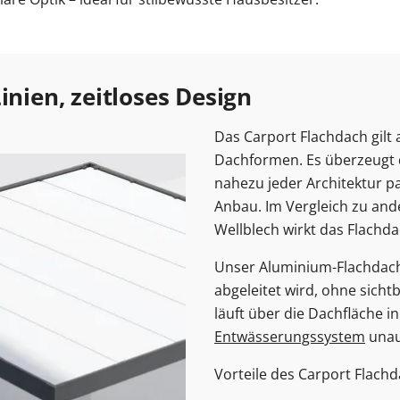
n
r Kosten
tenmarkise
ragentor Preise
errassentür Farben
Carport Kosten
Zaun Farben
Gelenkarmmarkise
Garagentor Farben
Carport oder Garage
Zäune Kosten
Rolladen nachrüsten
Pe
tür Farben
Kömmerling Fenster
Balkontür mit Rollladen
VEKA Fenster
Balkontür zweiflügelig
Sprossenfenster
ben
Haustür mit Seitenteil
Haustür mit Oberlicht
Haust
inien, zeitloses Design
Entdecken 
Entdecken S
Entdecken 
Entdecken S
Entdecken S
 Anleitungen
Entdecken 
Carport aufbauen
Entdecken 
Das Carport Flachdach gilt
Aluminium
Entdecken 
Dachformen. Es überzeugt d
nahezu jeder Architektur p
Anbau. Im Vergleich zu and
Wellblech wirkt das Flachda
Unser Aluminium-Flachdach 
abgeleitet wird, ohne sich
läuft über die Dachfläche i
Entwässerungssystem
unauf
Vorteile des Carport Flachd