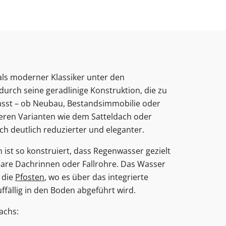
Obentürschließer
rgola Terrasse
Terrassenüberdachung
Fenster mit Rollladen
Balkontür sichern
Fenster nach Maß
ür modern
Sie unsere Smart-Slide-Schiebetüren
ie unsere Solar-Rollläden
Sie unsere Doppeltore
ie unsere Sektionaltore
ie unsere Carports mit Abstellraum
Sie unsere Schüco-Balkontüren aus
Sie unsere Fensterbänke
 als moderner Klassiker unter den
Sie unsere SCHÜCO Haustüren
urch seine geradlinige Konstruktion, die zu
asst – ob Neubau, Bestandsimmobilie oder
eren Varianten wie dem Satteldach oder
ch deutlich reduzierter und eleganter.
ist so konstruiert, dass Regenwasser gezielt
tbare Dachrinnen oder Fallrohre. Das Wasser
n die
Pfosten
, wo es über das integrierte
fällig in den Boden abgeführt wird.
achs: