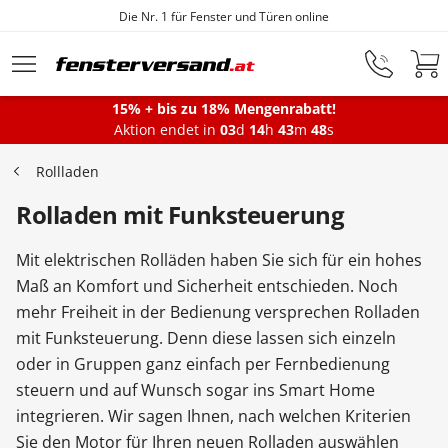
Die Nr. 1 für Fenster und Türen online
Zum Hauptinhalt springen
15% + bis zu 18% Mengenrabatt!
Aktion endet in
03
d
14
h
43
m
47
s
Fenster
Rollladen
Rolladen mit Funksteuerung
Balkontüren
Mit elektrischen Rolläden haben Sie sich für ein hohes
Terrassentüren
Maß an Komfort und Sicherheit entschieden. Noch
mehr Freiheit in der Bedienung versprechen Rolladen
mit Funksteuerung. Denn diese lassen sich einzeln
Haustüren
oder in Gruppen ganz einfach per Fernbedienung
steuern und auf Wunsch sogar ins Smart Home
integrieren. Wir sagen Ihnen, nach welchen Kriterien
Sonnenschutz
Sie den Motor für Ihren neuen Rolladen auswählen