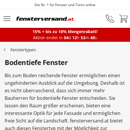
Fensterfabrik seit 1872
Zum Hauptinhalt springen
15% + bis zu 18% Mengenrabatt!
Aktion endet in
04
d
12
h
53
m
47
s
Fenster
Fenstertypen
Bodentiefe Fenster
Balkontüren
Bis zum Boden reichende Fenster ermöglichen einen
Terrassentüren
ungehinderten Ausblick auf die Umgebung. Deshalb ist
es nicht überraschend, dass sich immer mehr
Bauherren für bodentiefe Fenster entscheiden. Sie
Haustüren
lassen den Raum größer erscheinen, bieten eine
interessante Optik für jede Fassade und ermöglichen
freie Sicht auf die Landschaft. fensterversand.at bietet
Sonnenschutz
auch diesen Fenstertyp mit der Möglichkeit zur