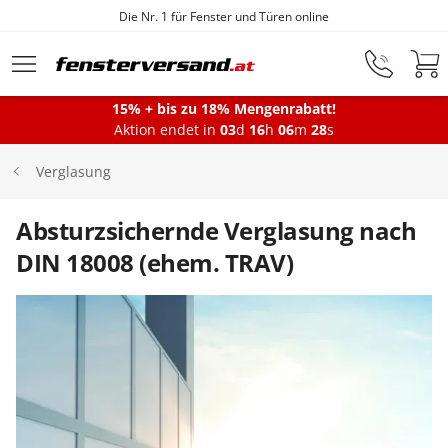
Die Nr. 1 für Fenster und Türen online
Zum Hauptinhalt springen
15% + bis zu 18% Mengenrabatt!
Aktion endet in
03
d
16
h
06
m
28
s
Fenster
Verglasung
Balkontüren
Absturzsichernde Verglasung nach
DIN 18008 (ehem. TRAV)
Terrassentüren
Haustüren
Sonnenschutz