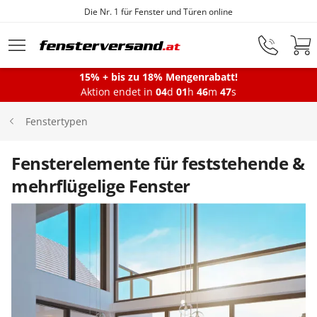
Die Nr. 1 für Fenster und Türen online
Zum Hauptinhalt springen
15% + bis zu 18% Mengenrabatt!
Aktion endet in
04
d
01
h
46
m
46
s
Fenster
Fenstertypen
Balkontüren
Fensterelemente für feststehende &
mehrflügelige Fenster
Terrassentüren
Haustüren
Sonnenschutz