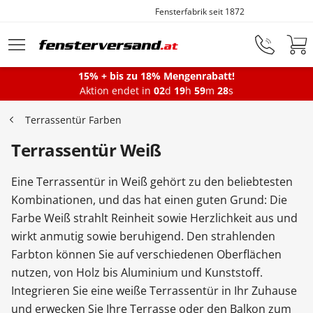
Fensterfabrik seit 1872
Zum Hauptinhalt springen
15% + bis zu 18% Mengenrabatt!
Aktion endet in
02
d
19
h
59
m
27
s
Fenster
Terrassentür Farben
Terrassentür Weiß
Balkontüren
Eine Terrassentür in Weiß gehört zu den beliebtesten
Terrassentüren
Kombinationen, und das hat einen guten Grund: Die
Farbe Weiß strahlt Reinheit sowie Herzlichkeit aus und
wirkt anmutig sowie beruhigend. Den strahlenden
Haustüren
Farbton können Sie auf verschiedenen Oberflächen
nutzen, von Holz bis Aluminium und Kunststoff.
Integrieren Sie eine weiße Terrassentür in Ihr Zuhause
Sonnenschutz
und erwecken Sie Ihre Terrasse oder den Balkon zum