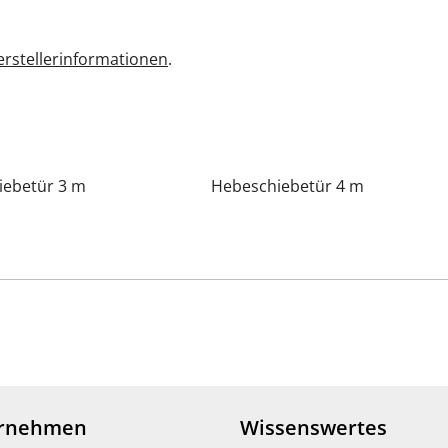
rstellerinformationen
.
iebetür 3 m
Hebeschiebetür 4 m
rnehmen
Wissenswertes