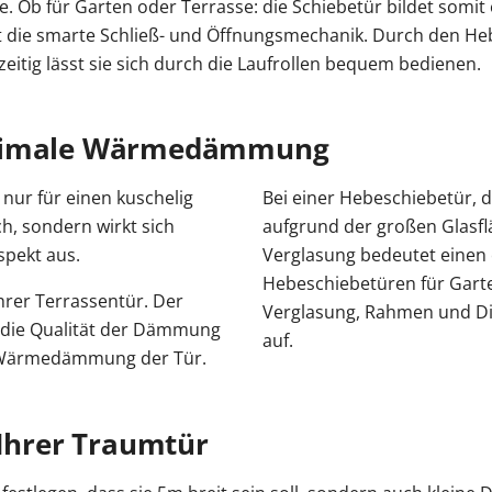
 Ob für Garten oder Terrasse: die Schiebetür bildet somit
ist die smarte Schließ- und Öffnungsmechanik. Durch den H
zeitig lässt sie sich durch die Laufrollen bequem bedienen.
ptimale Wärmedämmung
 nur für einen kuschelig
Bei einer Hebeschiebetür, 
h, sondern wirkt sich
aufgrund der großen Glasfläc
spekt aus.
Verglasung bedeutet eine
Hebeschiebetüren für Garte
hrer Terrassentür. Der
Verglasung, Rahmen und D
 die Qualität der Dämmung
auf.
die Wärmedämmung der Tür.
 Ihrer Traumtür