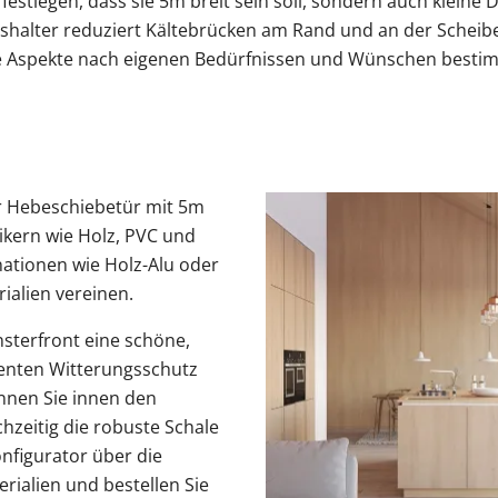
estlegen, dass sie 5m breit sein soll, sondern auch kleine 
shalter reduziert Kältebrücken am Rand und an der Scheib
re Aspekte nach eigenen Bedürfnissen und Wünschen bestim
r Hebeschiebetür mit 5m
ikern wie Holz, PVC und
ationen wie Holz-Alu oder
rialien vereinen.
sterfront eine schöne,
llenten Witterungsschutz
nnen Sie innen den
hzeitig die robuste Schale
onfigurator über die
rialien und bestellen Sie