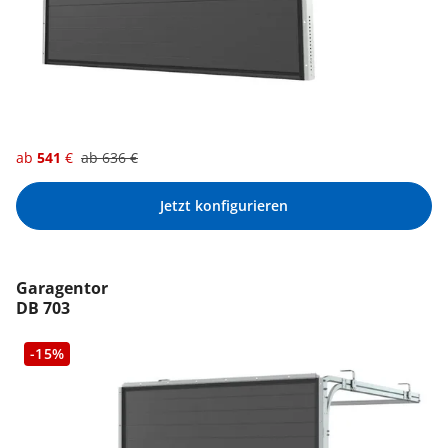
ab
541
€
ab
636
€
Jetzt konfigurieren
Garagentor
DB 703
-15%