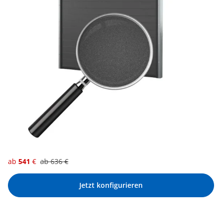
ab
541
€
ab
636
€
Jetzt konfigurieren