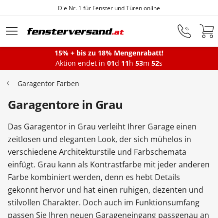
Fensterfabrik seit 1872
Zum Hauptinhalt springen
15% + bis zu 18% Mengenrabatt!
Aktion endet in
01
d
11
h
53
m
51
s
Fenster
Garagentor Farben
Garagentore in Grau
Balkontüren
Das Garagentor in Grau verleiht Ihrer Garage einen
Terrassentüren
zeitlosen und eleganten Look, der sich mühelos in
verschiedene Architekturstile und Farbschemata
einfügt. Grau kann als Kontrastfarbe mit jeder anderen
Haustüren
Farbe kombiniert werden, denn es hebt Details
gekonnt hervor und hat einen ruhigen, dezenten und
stilvollen Charakter. Doch auch im Funktionsumfang
Sonnenschutz
passen Sie Ihren neuen Garageneingang passgenau an