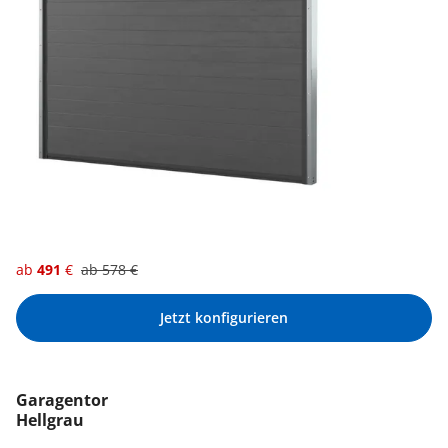
ab
491
€
ab
578
€
Jetzt konfigurieren
Garagentor
Hellgrau