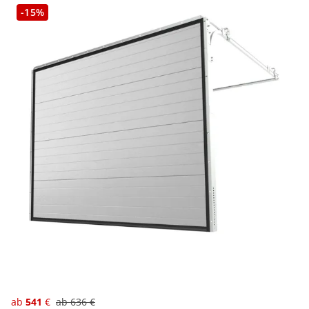
-15%
ab
541
€
ab
636
€