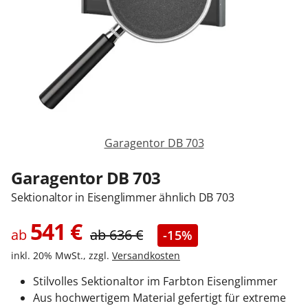
Zäune & Tore
Garagentore
Carports
Garagentor DB 703
Anmelden / Registrieren
Garagentor DB 703
Sektionaltor in Eisenglimmer ähnlich DB 703
Kontakt / Hilfe
541
€
ab
ab
636
€
-15%
inkl. 20% MwSt., zzgl.
Versandkosten
Stilvolles Sektionaltor im Farbton Eisenglimmer
Aus hochwertigem Material gefertigt für extreme