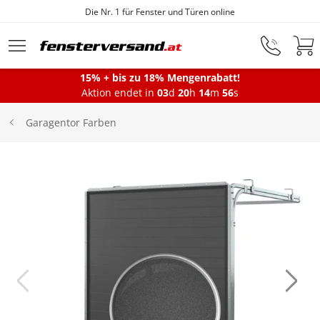
Fensterfabrik seit 1872
Zum Hauptinhalt springen
15% + bis zu 18% Mengenrabatt!
Aktion endet in
03
d
20
h
14
m
56
s
Fenster
Garagentor Farben
Balkontüren
Terrassentüren
Haustüren
Sonnenschutz