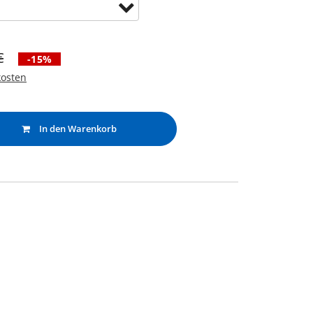
€
-15%
osten
In den Warenkorb