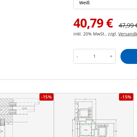
Weiß
40,79
€
47,99
inkl. 20% MwSt., zzgl.
Versandk
-
+
-15%
-15%