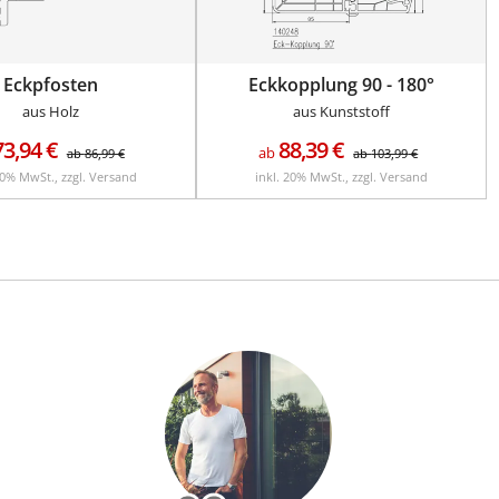
Eckpfosten
Eckkopplung 90 - 180°
aus Holz
aus Kunststoff
73,94
€
88,39
€
ab
ab
86,99
€
ab
103,99
€
20% MwSt., zzgl. Versand
inkl. 20% MwSt., zzgl. Versand