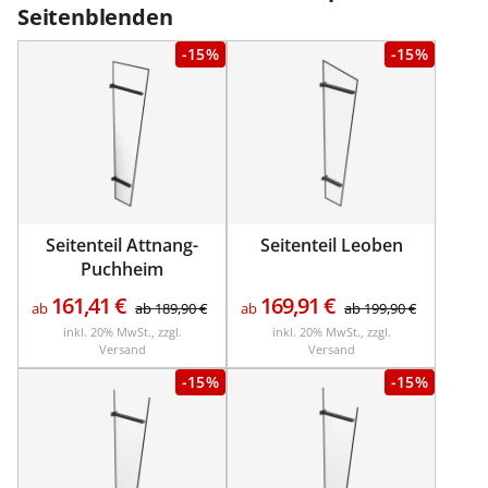
Seitenblenden
-15%
-15%
Seitenteil Attnang-
Seitenteil Leoben
Puchheim
161,41
€
169,91
€
ab
ab
189,90
€
ab
ab
199,90
€
inkl. 20% MwSt., zzgl.
inkl. 20% MwSt., zzgl.
Versand
Versand
-15%
-15%