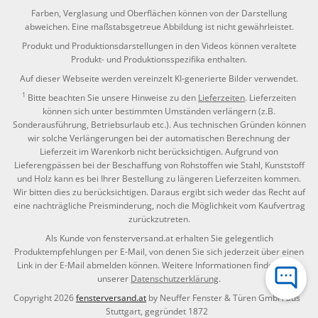
Farben, Verglasung und Oberflächen können von der Darstellung
abweichen. Eine maßstabsgetreue Abbildung ist nicht gewährleistet.
Produkt und Produktionsdarstellungen in den Videos können veraltete
Produkt- und Produktionsspezifika enthalten.
Auf dieser Webseite werden vereinzelt KI-generierte Bilder verwendet.
1
Bitte beachten Sie unsere Hinweise zu den
Lieferzeiten
. Lieferzeiten
können sich unter bestimmten Umständen verlängern (z.B.
Sonderausführung, Betriebsurlaub etc.). Aus technischen Gründen können
wir solche Verlängerungen bei der automatischen Berechnung der
Lieferzeit im Warenkorb nicht berücksichtigen. Aufgrund von
Lieferengpässen bei der Beschaffung von Rohstoffen wie Stahl, Kunststoff
und Holz kann es bei Ihrer Bestellung zu längeren Lieferzeiten kommen.
Wir bitten dies zu berücksichtigen. Daraus ergibt sich weder das Recht auf
eine nachträgliche Preisminderung, noch die Möglichkeit vom Kaufvertrag
zurückzutreten.
Als Kunde von fensterversand.at erhalten Sie gelegentlich
Produktempfehlungen per E-Mail, von denen Sie sich jederzeit über einen
Link in der E-Mail abmelden können. Weitere Informationen finden Sie in
unserer
Datenschutzerklärung
.
Copyright 2026
fensterversand.at
by Neuffer Fenster & Türen GmbH aus
Stuttgart, gegründet 1872