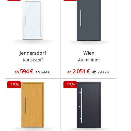
Jennersdorf
Wien
Kunststoff
Aluminium
594
€
2.051
€
ab
ab
699
€
ab
ab
2.412
€
-15%
-15%