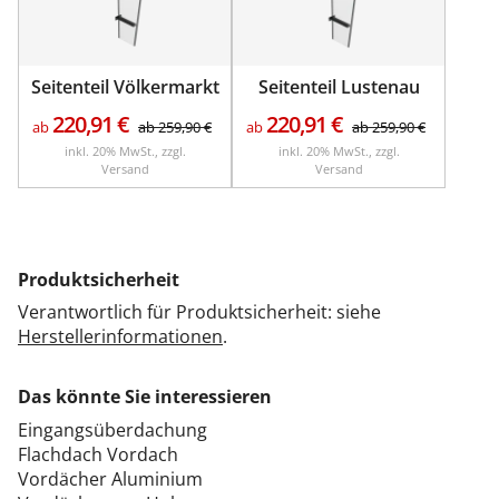
Seitenteil Völkermarkt
Seitenteil Lustenau
220,91
€
220,91
€
ab
ab
259,90
€
ab
ab
259,90
€
inkl. 20% MwSt., zzgl.
inkl. 20% MwSt., zzgl.
Versand
Versand
Produktsicherheit
Verantwortlich für Produktsicherheit: siehe
Herstellerinformationen
.
Das könnte Sie interessieren
Eingangsüberdachung
Flachdach Vordach
Vordächer Aluminium