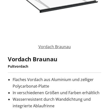
Zäune & Tore
Garagentore
Carports
Vordach Braunau
Vordach Braunau
Anmelden / Registrieren
Pultvordach
Kontakt / Hilfe
Flaches Vordach aus Aluminium und zelliger
Polycarbonat-Platte
In verschiedenen Größen und Farben erhältlich
Wasserresistent durch Wanddichtung und
integrierte Ablaufrinne