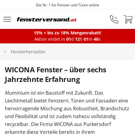
Die Nr. 1 für Fenster und Türen online
Zum Hauptinhalt springen
15% + bis zu 18% Mengenrabatt!
Aktion endet in
01
d
12
h
01
m
40
s
Fenster
Fensterhersteller
Balkontüren
WICONA Fenster – über sechs
Jahrzehnte Erfahrung
Terrassentüren
Aluminium ist ein Baustoff mit Zukunft. Das
Leichtmetall bietet Fenstern, Türen und Fassaden eine
Haustüren
hervorragende Mischung aus Robustheit, Brandschutz
und Flexibilität und ist zudem nahezu vollständig
recycelbar. Die Firma WICONA aus Purkersdorf
Sonnenschutz
erkannte diese Vorteile bereits in ihrem