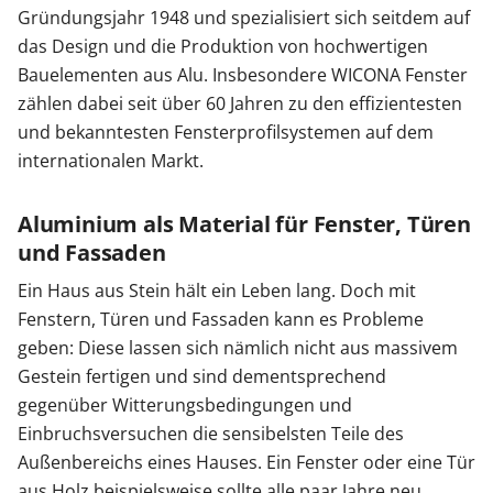
Gründungsjahr 1948 und spezialisiert sich seitdem auf
das Design und die Produktion von hochwertigen
Zäune & Tore
Bauelementen aus Alu. Insbesondere WICONA Fenster
zählen dabei seit über 60 Jahren zu den effizientesten
Garagentore
und bekanntesten Fensterprofilsystemen auf dem
internationalen Markt.
Carports
Aluminium als Material für Fenster, Türen
und Fassaden
Anmelden / Registrieren
Ein Haus aus Stein hält ein Leben lang. Doch mit
Fenstern, Türen und Fassaden kann es Probleme
geben: Diese lassen sich nämlich nicht aus massivem
Kontakt / Hilfe
Gestein fertigen und sind dementsprechend
gegenüber Witterungsbedingungen und
Einbruchsversuchen die sensibelsten Teile des
Außenbereichs eines Hauses. Ein Fenster oder eine Tür
aus Holz beispielsweise sollte alle paar Jahre neu