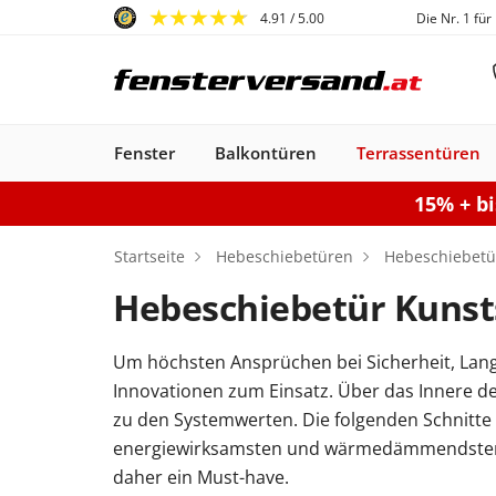
4.91
/ 5.00
Die Nr. 1 für
Fenster
Balkontüren
Terrassentüren
15% + b
Fenster
Balkontüren
Terrassentüren
Haustüren
Sonnenschutz
Gartentore
Garagentore
Carports
Startseite
Hebeschiebetüren
Hebeschiebetür
Hebeschiebetür Kunsts
Um höchsten Ansprüchen bei Sicherheit, Lang
Kunststofffenster
Haustüren
Balkontüren
Rollladen
Anbau Carports
PSK-Türen
Einzeltor
Sektionaltore
Kunststoff-Alu
Haustüren
Balkontüren
Raffstores
Carports freistehen
Smart-Slide
Haustüren
Holzfenster
Doppeltor
Balkontür
Außenro
Ha
Innovationen zum Einsatz. Über das Innere d
Kunststoff
Kunststoff
Stahl-Alu
Fenster
Kunststoff-Alu
Aluminium
zu den Systemwerten. Die folgenden Schnitte 
Konfigurieren
Sektionaltor konfigurieren
Konfigurieren
Gartentor konfigurier
Carport konfiguriere
Terrassentür k
Konfigur
energiewirksamsten und wärmedämmendsten Pr
Fenster konfiguriere
Balkontür ko
daher ein Must-have.
Haustür konfigurieren