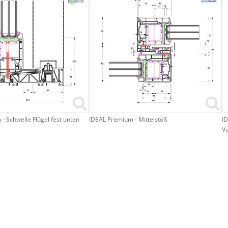
- Schwelle Flügel fest unten
IDEAL Premium - Mittelstoß
ID
Ve