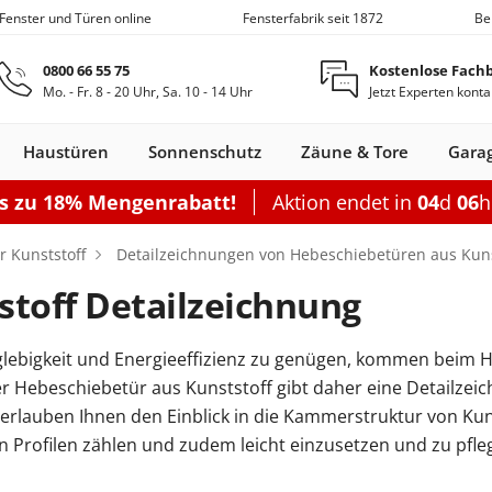
 Fenster und Türen online
Fensterfabrik seit 1872
Be
Zum Hauptinhalt springen
0800 66 55 75
Kostenlose Fach
Mo. - Fr. 8 - 20 Uhr, Sa. 10 - 14 Uhr
Jetzt Experten konta
Haustüren
Sonnenschutz
Zäune & Tore
Gara
is zu 18% Mengenrabatt!
Aktion endet in
04
d
06
Nebeneingangstüren
Dachfenster
Zäune
Optionen
Optionen
Zubehör
Optionen
Sch
 Kunststoff
Detailzeichnungen von Hebeschiebetüren aus Kuns
Garagentor elektrisch
Einzelcarport
Balkontürgrif
Terrassentür
toff Detailzeichnung
Sektionaltor Oberflächenstruk
Doppelcarport
Abdeckleiste
Terrassen-Sc
Sektionaltor Lamellen
Doppelcarport mit Abstellrau
Balkontürko
Terrassentür
lebigkeit und Energieeffizienz zu genügen, kommen beim H
d
en Holz
llos
ustüren Holz
Holz-Alu
Faltschiebe­türen
Carports mit Abstellraum
Rolltore
Balkontüren Holz-
Fensterläden
Schiebetor
Aluminium­
Nebeneingangstür
Hebeschiebe­türen
Markisen
Balkontüren
Garagentor mit Tür
Carport Dacheindeckung
Dachfenster
Nebeneingangstür
Gartenzaun
Pergola
Montageset
Neb
S
er Hebeschiebetür aus Kunststoff gibt daher eine Detailze
Fenster
Alu
fenster
Stahl
Aluminium
Holz
Carport Beleuchtung
erlauben Ihnen den Einblick in die Kammerstruktur von Kuns
en
n
onfigurieren
ieren
Rolltor konfigurieren
Konfigurieren
Konfigurieren
Konfigurieren
Konfigurieren
ofilen zählen und zudem leicht einzusetzen und zu pfle
n
nfigurieren
Konfigurieren
K
Nebeneingangstür konfiguriere