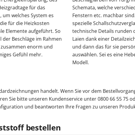
eizgradtage für das
Schemata, welche verschi
, um welches System es
Fenstern etc. machbar sind.
die für die Heizkosten
spezielle Schallschutzverg
ale Elemente aufgeführt. So
technische Details runden 
ahl der Beschläge im Rahmen
Laien dank einer Detailzei
ch zusammen enorm und
und dann das für sie persö
miges Gefühl mehr.
auswählen. Sei es eine Heb
Modell.
andardzeichnungen handelt. Wenn Sie vor dem Bestellvorgan
ren Sie bitte unseren Kundenservice unter 0800 66 55 75 od
nfiguration und beantworten Ihre Fragen zu unseren Produ
tstoff bestellen