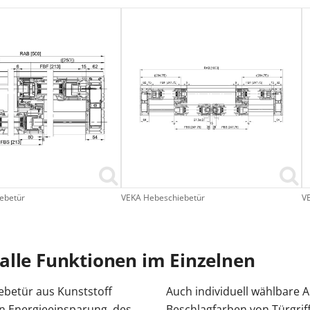
ebetür
VEKA Hebeschiebetür
V
alle Funktionen im Einzelnen
ebetür aus Kunststoff
Auch individuell wählbare 
en Energieeinsparung, des
Beschlagfarben von Türgriff