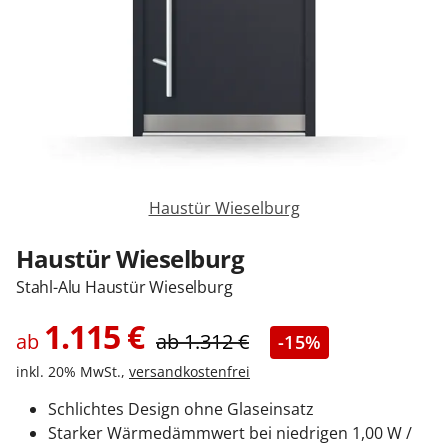
Zäune & Tore
Garagentore
Carports
Haustür Wieselburg
Anmelden / Registrieren
Haustür Wieselburg
Stahl-Alu Haustür Wieselburg
Kontakt / Hilfe
1.115
€
ab
ab
1.312
€
-15%
inkl. 20% MwSt.,
versandkostenfrei
Schlichtes Design ohne Glaseinsatz
Starker Wärmedämmwert bei niedrigen 1,00 W /