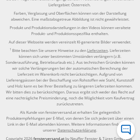
Liefergebiet: Österreich.
Farben, Verglasung und Oberflächen können von der Darstellung
abweichen. Eine maßstabsgetreue Abbildung ist nicht gewährleistet.
Produkt und Produktionsdarstellungen in den Videos können veraltete
Produkt- und Produktionsspezifika enthalten.
Auf dieser Webseite werden vereinzelt KI-generierte Bilder verwendet.
1
Bitte beachten Sie unsere Hinweise zu den
Lieferzeiten
. Lieferzeiten
können sich unter bestimmten Umständen verlängern (z.B.
Sonderausführung, Betriebsurlaub etc.). Aus technischen Gründen können
wir solche Verlängerungen bei der automatischen Berechnung der
Lieferzeit im Warenkorb nicht berücksichtigen. Aufgrund von
Lieferengpässen bei der Beschaffung von Rohstoffen wie Stahl, Kunststoff
und Holz kann es bei Ihrer Bestellung zu längeren Lieferzeiten kommen.
Wir bitten dies zu berücksichtigen. Daraus ergibt sich weder das Recht auf
eine nachträgliche Preisminderung, noch die Möglichkeit vom Kaufvertrag
zurückzutreten.
Als Kunde von fensterversand.at erhalten Sie gelegentlich
Produktempfehlungen per E-Mail, von denen Sie sich jederzeit über einen
Link in der E-Mail abmelden können. Weitere Informationen finden Sie in
unserer
Datenschutzerklärung
.
Copyright 2026
fensterversand.at
by Neuffer Fenster & Türen GmbH aus