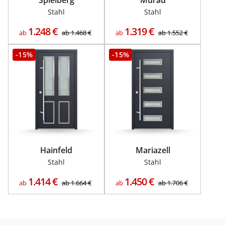
Stahl
Stahl
1.248
€
1.319
€
ab
ab
1.468
€
ab
ab
1.552
€
-15%
-15%
Hainfeld
Mariazell
Stahl
Stahl
1.414
€
1.450
€
ab
ab
1.664
€
ab
ab
1.706
€