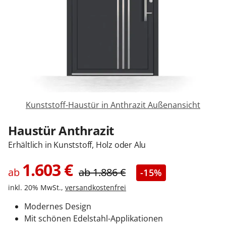
Zäune & Tore
Garagentore
Carports
Kunststoff-Haustür in Anthrazit Außenansicht
Anmelden / Registrieren
Haustür Anthrazit
Erhältlich in Kunststoff, Holz oder Alu
Kontakt / Hilfe
1.603
€
ab
ab
1.886
€
-15%
inkl. 20% MwSt.,
versandkostenfrei
Modernes Design
Mit schönen Edelstahl-Applikationen