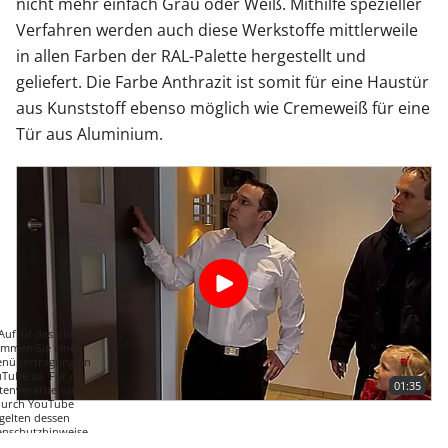
nicht mehr einfach Grau oder Weiß. Mithilfe spezieller
Verfahren werden auch diese Werkstoffe mittlerweile
in allen Farben der RAL-Palette hergestellt und
geliefert. Die Farbe Anthrazit ist somit für eine Haustür
aus Kunststoff ebenso möglich wie Cremeweiß für eine
Tür aus Aluminium.
Aufruf des Videos
immen Sie einer
enübertragung an
Tube zu. Für die
01:35
tenverarbeitung
durch YouTube
gelten dessen
enschutzhinweise.
Weitere