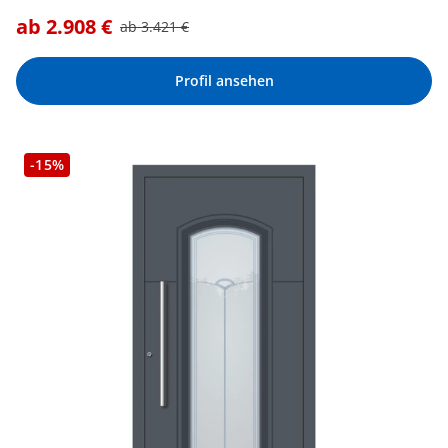
ab
2.908
€
ab
3.421
€
Profil ansehen
-15%