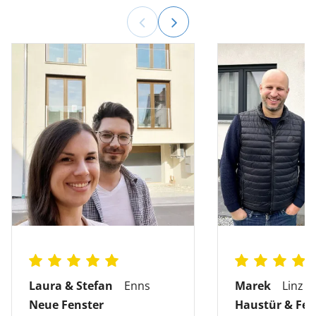
Informationen
VIDEO
ABSPIELEN
Laura & Stefan
Enns
Marek
Linz
Neue Fenster
Haustür & Fen