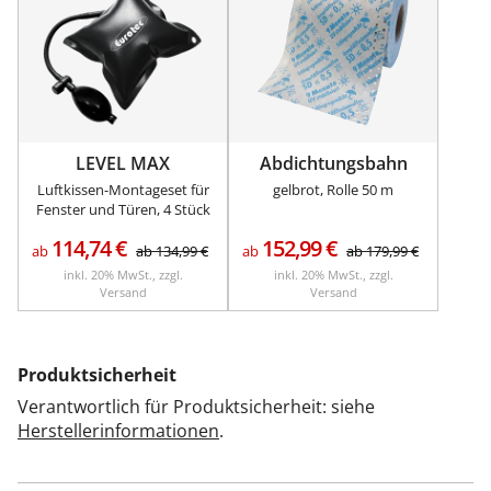
LEVEL MAX
Abdichtungsbahn
Luftkissen-Montageset für
gelbrot, Rolle 50 m
Fenster und Türen, 4 Stück
114,74
€
152,99
€
ab
ab
134,99
€
ab
ab
179,99
€
inkl. 20% MwSt., zzgl.
inkl. 20% MwSt., zzgl.
Versand
Versand
Produktsicherheit
Verantwortlich für Produktsicherheit: siehe
Herstellerinformationen
.