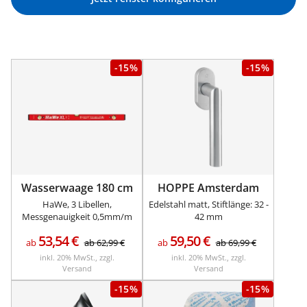
-15%
-15%
Wasserwaage 180 cm
HOPPE Amsterdam
HaWe, 3 Libellen,
Edelstahl matt, Stiftlänge: 32 -
Messgenauigkeit 0,5mm/m
42 mm
53,54
€
59,50
€
ab
ab
62,99
€
ab
ab
69,99
€
inkl. 20% MwSt., zzgl.
inkl. 20% MwSt., zzgl.
Versand
Versand
-15%
-15%