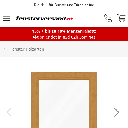
Die Nr. 1 für Fenster und Türen online
Zum Hauptinhalt springen
15% + bis zu 18% Mengenrabatt!
Aktion endet in
03
d
02
h
35
m
13
s
Fenster
Fenster Holzarten
Balkontüren
Terrassentüren
Haustüren
Sonnenschutz