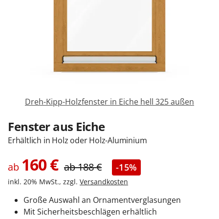
Zäune & Tore
Garagentore
Carports
Dreh-Kipp-Holzfenster in Eiche hell 325 außen
Anmelden / Registrieren
Fenster aus Eiche
Erhältlich in Holz oder Holz-Aluminium
Kontakt / Hilfe
160
€
ab
ab
188
€
-15%
inkl. 20% MwSt., zzgl.
Versandkosten
Große Auswahl an Ornamentverglasungen
Mit Sicherheitsbeschlägen erhältlich