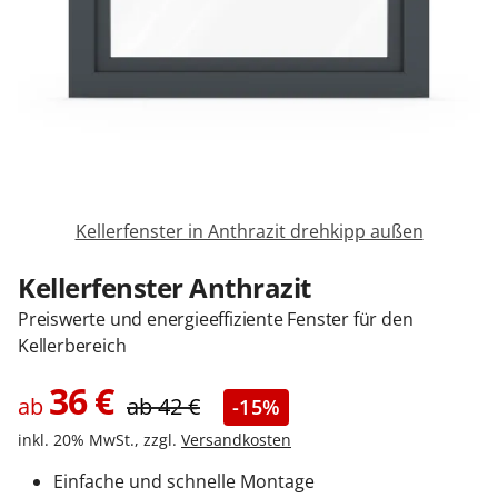
Zäune & Tore
Garagentore
Carports
Kellerfenster in Anthrazit drehkipp außen
Anmelden / Registrieren
Kellerfenster Anthrazit
Preiswerte und energieeffiziente Fenster für den
Kellerbereich
Kontakt / Hilfe
36
€
ab
ab
42
€
-15%
inkl. 20% MwSt., zzgl.
Versandkosten
Einfache und schnelle Montage