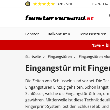
4.91
/ 5.00
Die Nr. 1 für
Fenster
Balkontüren
Terrassentüren
15% + b
Fenster
Balkontüren
Terrassentüren
Haustüren
Sonnenschutz
Gartentore
Garagentore
Carports
Startseite
Eingangstüren
Eingangstüren Al
Eingangstür mit Finge
Die Zeiten von Schlüsseln sind vorbei. Die Te
Kunststofffenster
Haustüren
Balkontüren
Rollladen
Anbau Carports
PSK-Türen
Einzeltor
Sektionaltore
Kunststoff-Alu
Haustüren
Balkontüren
Raffstores
Carports freistehen
Smart-Slide
Haustüren
Holzfenster
Doppeltor
Balkontür
Außenro
Ha
Eingangstüren Einzug gehalten. Schon längst
Kunststoff
Kunststoff
Stahl-Alu
Fenster
Kunststoff-Alu
Aluminium
Schlösser, welche die Eingangstür öffnen, u
Konfigurieren
Sektionaltor konfigurieren
Konfigurieren
Gartentor konfigurier
Carport konfiguriere
Terrassentür k
Konfigur
gewähren. Mittlerweile ist diese Technik deutl
Fenster konfiguriere
Balkontür ko
Fingerprint-System löst den Schlüssel ab und 
Haustür konfigurieren