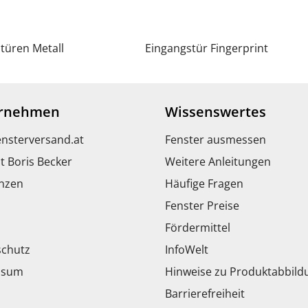
türen Metall
Eingangstür Fingerprint
rnehmen
Wissenswertes
ensterversand.at
Fenster ausmessen
t Boris Becker
Weitere Anleitungen
nzen
Häufige Fragen
Fenster Preise
Fördermittel
chutz
InfoWelt
ssum
Hinweise zu Produktabbil
Barrierefreiheit