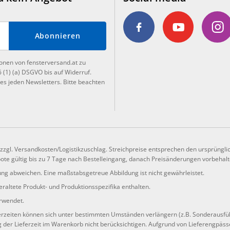
Abonnieren
ionen von fensterversand.at zu
6 (1) (a) DSGVO bis auf Widerruf.
es jeden Newsletters. Bitte beachten
, zzgl. Versandkosten/Logistikzuschlag. Streichpreise entsprechen den ursprüngli
te gültig bis zu 7 Tage nach Bestelleingang, danach Preisänderungen vorbehalte
ng abweichen. Eine maßstabsgetreue Abbildung ist nicht gewährleistet.
raltete Produkt- und Produktionsspezifika enthalten.
erwendet.
ferzeiten können sich unter bestimmten Umständen verlängern (z.B. Sonderausfü
er Lieferzeit im Warenkorb nicht berücksichtigen. Aufgrund von Lieferengpässe