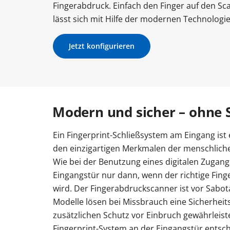
Fingerabdruck. Einfach den Finger auf den Sc
Weitere Links
Weitere Links
Weitere Links
Weitere Links
Weitere Links
Weitere Links
Weitere Links
lässt sich mit Hilfe der modernen Technologie
Weitere Links
Terrassentür Typen
Vorbaurolladen
Gartentor Maße
Garagentor Maße
Carport Typen
Carport Maße
Pergola freistehend
Gartentor Farben
Garagentor Holzoptik
Terrassentür Größen
Carport Farbe
Gartento
Kasset
Ga
T
Fenstertypen
Balkontür Typen
Fenstergrößen
Balkontüren Maße
Fensterfarben
Balkon
Haustüren Glas
Haustür Maße
Haustür Far
Jetzt konfigurieren
Anleitungen & Videos
Anleitungen & Videos
Anleitungen & Videos
Anleitungen & Videos
Anleitungen & Videos
Anleitungen & Videos
Anleitungen & Videos
Montage Terrassentür
Montage Sonnenschutz
Montage Gartentor
Montage Garagentor
Montage Zaun
Videos / Anleitungen
Videos / Anleitungen
Videos / Anleitungen
Videos /
Anleitungen & Videos
Carport Baugenehmigung
Carport Fundament
Fenstermontage
Montage Balkontür
Videos / Anleitungen
Videos / Anleitungen
Montage Haustür
Videos / Anleitungen
Modern und sicher – ohne 
Ein Fingerprint-Schließsystem am Eingang ist 
den einzigartigen Merkmalen der menschlich
Wie bei der Benutzung eines digitalen Zugang
Eingangstür nur dann, wenn der richtige Fing
wird. Der Fingerabdruckscanner ist vor Sabot
Modelle lösen bei Missbrauch eine Sicherheit
zusätzlichen Schutz vor Einbruch gewährleiste
Fingerprint-System an der Eingangstür entschei