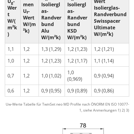
U
-
Wert
g
men
Isoliergl
Isoliergl
Wer
Isolierglas-
U
-
as-
as-
f
t
Randverbund
Wert
Randver
Randver
W/(
Swisspacer
W/(m
bund
bund
m²k
Ultimate
²k)
Alu
KSD
)
W/(m²k)
W/(m²k)
W/(m²k)
1,1
1,2
1,3 (1,29)
1,2 (1,23)
1,2 (1,21)
1,0
1,2
1,2 (1,23)
1,2 (1,17)
1,1 (1,14)
1,0
0,7
1,2
1,0 (1,02)
0,9 (0,94)
(0,969)
0,6
1,2
0,9 (0,95)
0,9 (0,89)
0,9 (0,86)
Uw-Werte Tabelle für TwinSet neo MD Profile nach ÖNORM EN ISO 10077-
1, siehe Anmerkungen 1) 2) 3)