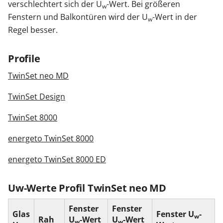
verschlechtert sich der U
-Wert. Bei größeren
w
Fenstern und Balkontüren wird der U
-Wert in der
w
Zäune & Tore
Regel besser.
Garagentore
Profile
TwinSet neo MD
Carports
TwinSet Design
TwinSet 8000
Anmelden / Registrieren
energeto TwinSet 8000
energeto TwinSet 8000 ED
Kontakt / Hilfe
Uw-Werte Profil TwinSet neo MD
Fenster
Fenster
Glas
Fenster U
-
w
Rah
U
-Wert
U
-Wert
w
w