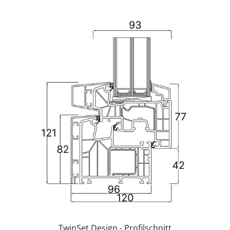
TwinSet Design - Profilschnitt