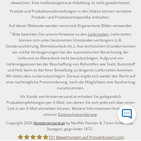
abweichen. Eine maßstabsgetreue Abbildung ist nicht gewährleistet.
Produkt und Produktionsdarstellungen in den Videos können veraltete
Produkt- und Produktionsspezifika enthalten.
Auf dieser Webseite werden vereinzelt KI-generierte Bilder verwendet.
1
Bitte beachten Sie unsere Hinweise zu den
Lieferzeiten
. Lieferzeiten
können sich unter bestimmten Umständen verlängern (z.B.
Sonderausführung, Betriebsurlaub etc.). Aus technischen Gründen können
wir solche Verlängerungen bei der automatischen Berechnung der
Lieferzeit im Warenkorb nicht berücksichtigen. Aufgrund von
Lieferengpässen bei der Beschaffung von Rohstoffen wie Stahl, Kunststoff
und Holz kann es bei Ihrer Bestellung zu längeren Lieferzeiten kommen.
Wir bitten dies zu berücksichtigen. Daraus ergibt sich weder das Recht auf
eine nachträgliche Preisminderung, noch die Möglichkeit vom Kaufvertrag
zurückzutreten.
Als Kunde von fensterversand.at erhalten Sie gelegentlich
Produktempfehlungen per E-Mail, von denen Sie sich jederzeit über einen
Link in der E-Mail abmelden können. Weitere Informationen finden Sie in
unserer
Datenschutzerklärung
.
Copyright 2026
fensterversand.at
by Neuffer Fenster & Türen GmbH aus
Stuttgart, gegründet 1872
721
Bewertungen auf ProvenExpert.com