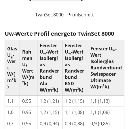
TwinSet 8000 - Profilschnitt
Uw-Werte Profil energeto TwinSet 8000
Fenster
Fenster
Glas
Fenster U
-
w
Rah
U
-Wert
U
-Wert
w
w
U
-
Wert
g
men
Isoliergl
Isoliergl
Wer
Isolierglas-
U
-
as-
as-
f
t
Randverbund
Wert
Randver
Randver
W/(
Swisspacer
W/(m
bund
bund
m²k
Ultimate
²k)
Alu
KSD
)
W/(m²k)
W/(m²k)
W/(m²k)
1,1
0,95
1,2 (1,21)
1,2 (1,15)
1,1 (1,13)
1,0
0,95
1,2 (1,15)
1,1 (1,08)
1,1 (1,06)
0,7
0,95
0,9 (0,94)
0,9 (0,88)
0,9 (0,85)