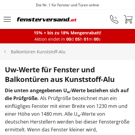
Fensterfabrik seit 1872
Zum Hauptinhalt springen
15% + bis zu 18% Mengenrabatt!
Aktion endet in
00
d
05
h
00
m
59
s
Fenster
Balkontüren Kunststoff-Alu
Balkontüren
Uw-Werte für Fenster und
Balkontüren aus Kunststoff-Alu
Terrassentüren
Die unten angegebenen U
-Werte beziehen sich auf
w
die Prüfgröße.
Als Prüfgröße bezeichnet man ein
einflügliges Fenster mit einer Breite von 1230 mm und
Haustüren
einer Höhe von 1480 mm. Alle U
-Werte von
w
deutschen Herstellern werden bei dieser Fenstergröße
Sonnenschutz
ermittelt. Wenn das Fenster kleiner wird,