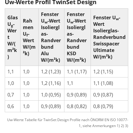
Uw-Werte Profil TwinSet Design
Fenster
Fenster
Glas
Fenster U
-
w
Rah
U
-Wert
U
-Wert
w
w
U
-
Wert
g
men
Isoliergl
Isoliergl
Wer
Isolierglas-
U
-
as-
as-
f
t
Randverbund
Wert
Randver
Randver
W/(
Swisspacer
W/(m
bund
bund
m²k
Ultimate
²k)
Alu
KSD
)
W/(m²k)
W/(m²k)
W/(m²k)
1,1
1,0
1,2 (1,23)
1,1 (1,17)
1,2 (1,15)
1,0
1,0
1,2 (1,16)
1,1
1,1 (1,08)
0,7
1,0
1,0 (0,95)
0,9 (0,89)
0,9 (0,87)
0,6
1,0
0,9 (0,89)
0,8 (0,82)
0,8 (0,79)
Uw-Werte Tabelle für TwinSet Design Profile nach ÖNORM EN ISO 10077-
1, siehe Anmerkungen 1) 2) 3)