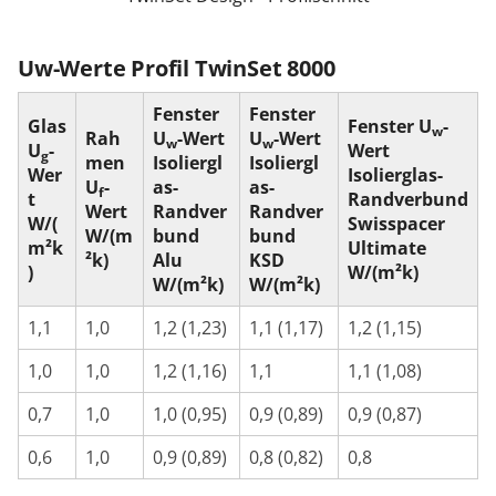
Uw-Werte Profil TwinSet 8000
Fenster
Fenster
Glas
Fenster U
-
w
Rah
U
-Wert
U
-Wert
w
w
U
-
Wert
g
men
Isoliergl
Isoliergl
Wer
Isolierglas-
U
-
as-
as-
f
t
Randverbund
Wert
Randver
Randver
W/(
Swisspacer
W/(m
bund
bund
m²k
Ultimate
²k)
Alu
KSD
)
W/(m²k)
W/(m²k)
W/(m²k)
1,1
1,0
1,2 (1,23)
1,1 (1,17)
1,2 (1,15)
1,0
1,0
1,2 (1,16)
1,1
1,1 (1,08)
0,7
1,0
1,0 (0,95)
0,9 (0,89)
0,9 (0,87)
0,6
1,0
0,9 (0,89)
0,8 (0,82)
0,8