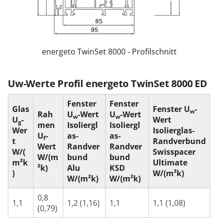
energeto TwinSet 8000 - Profilschnitt
Uw-Werte Profil energeto TwinSet 8000 ED
Fenster
Fenster
Glas
Fenster U
-
w
Rah
U
-Wert
U
-Wert
w
w
U
-
Wert
g
men
Isoliergl
Isoliergl
Wer
Isolierglas-
U
-
as-
as-
f
t
Randverbund
Wert
Randver
Randver
W/(
Swisspacer
W/(m
bund
bund
m²k
Ultimate
²k)
Alu
KSD
)
W/(m²k)
W/(m²k)
W/(m²k)
0,8
1,1
1,2 (1,16)
1,1
1,1 (1,08)
(0,79)