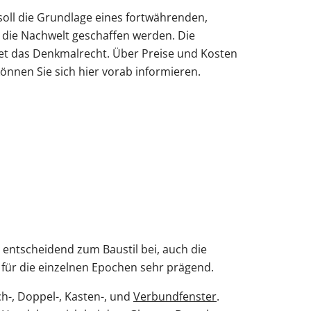
Obentürschließer
oll die Grundlage eines fortwährenden,
r die Nachwelt geschaffen werden. Die
rgola Terrasse
Terrassenüberdachung
Fenster mit Rollladen
Balkontür sichern
Fenster nach Maß
ldet das Denkmalrecht. Über Preise und Kosten
ür modern
önnen Sie sich hier vorab informieren.
Sie unsere Smart-Slide-Schiebetüren
ie unsere Solar-Rollläden
Sie unsere Doppeltore
ie unsere Sektionaltore
ie unsere Carports mit Abstellraum
Sie unsere Schüco-Balkontüren aus
Sie unsere Fensterbänke
Sie unsere SCHÜCO Haustüren
t entscheidend zum Baustil bei, auch die
für die einzelnen Epochen sehr prägend.
ch-, Doppel-, Kasten-, und
Verbundfenster
.