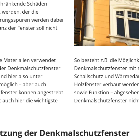
schränkende Schäden
zt werden, der die
terungsspuren werden dabei
nz der Fenster soll nicht
te Materialien verwendet
So besteht z.B. die Möglichk
z der Denkmalschutzfenster
Denkmalschutzfenster mit e
ind hier also unter
Schallschutz und Wärmedäm
möglich – aber auch
Holzfenster verbaut werden
fenster können angestrebt
sowie Funktion – abgesehe
auch hier die wichtigste
Denkmalschutzfenster nicht
zung der Denkmalschutzfenster