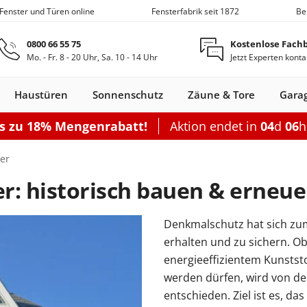
 Fenster und Türen online
Fensterfabrik seit 1872
Be
Zum Hauptinhalt springen
0800 66 55 75
Kostenlose Fach
Mo. - Fr. 8 - 20 Uhr, Sa. 10 - 14 Uhr
Jetzt Experten konta
Haustüren
Sonnenschutz
Zäune & Tore
Gara
is zu 18% Mengenrabatt!
Aktion endet in
04
d
06
Nebeneingangstüren
Dachfenster
Zäune
Optionen
Optionen
Zubehör
Optionen
Sch
er
Garagentor elektrisch
Einzelcarport
Balkontürgrif
Terrassentür
r: historisch bauen & erneue
Sektionaltor Oberflächenstruk
Doppelcarport
Abdeckleiste
Terrassen-Sc
Sektionaltor Lamellen
Doppelcarport mit Abstellrau
Balkontürko
Terrassentür
Denkmalschutz hat sich zum
d
en Holz
llos
ustüren Holz
Holz-Alu
Faltschiebe­türen
Carports mit Abstellraum
Rolltore
Balkontüren Holz-
Fensterläden
Schiebetor
Aluminium­
Nebeneingangstür
Hebeschiebe­türen
Markisen
Balkontüren
Garagentor mit Tür
Carport Dacheindeckung
Dachfenster
Nebeneingangstür
Gartenzaun
Pergola
Montageset
Neb
S
erhalten und zu sichern. O
Fenster
Alu
fenster
Stahl
Aluminium
Holz
Carport Beleuchtung
energieeffizientem Kunstst
en
n
onfigurieren
ieren
Rolltor konfigurieren
Konfigurieren
Konfigurieren
Konfigurieren
Konfigurieren
werden dürfen, wird von
n
nfigurieren
Konfigurieren
K
entschieden. Ziel ist es, d
Nebeneingangstür konfiguriere