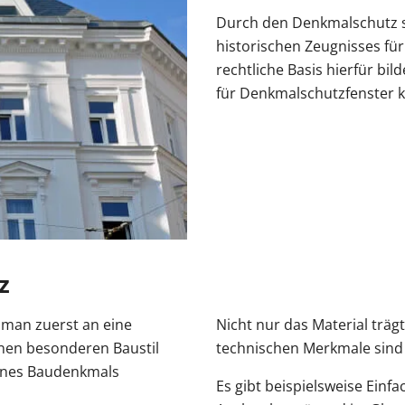
Durch den Denkmalschutz s
historischen Zeugnisses fü
n
r Kosten
tenmarkise
ragentor Preise
errassentür Farben
Carport Kosten
Zaun Farben
Gelenkarmmarkise
Garagentor Farben
Carport oder Garage
Zäune Kosten
Rolladen nachrüsten
Pe
tür Farben
Kömmerling Fenster
Balkontür mit Rollladen
VEKA Fenster
Balkontür zweiflügelig
Sprossenfenster
rechtliche Basis hierfür bi
ben
Haustür mit Seitenteil
Haustür mit Oberlicht
Haust
für Denkmalschutzfenster k
Entdecken 
Entdecken S
Entdecken 
Entdecken S
Entdecken S
 Anleitungen
Entdecken 
Carport aufbauen
Entdecken 
Aluminium
Entdecken 
z
man zuerst an eine
Nicht nur das Material träg
nen besonderen Baustil
technischen Merkmale sind 
eines Baudenkmals
Es gibt beispielsweise Einfa