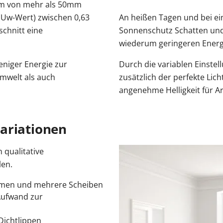
m von mehr als 50mm
Uw-Wert) zwischen 0,63
An heißen Tagen und bei ei
chnitt eine
Sonnenschutz Schatten un
wiederum geringeren Energ
niger Energie zur
Durch die variablen Einstell
mwelt als auch
zusätzlich der perfekte Lic
angenehme Helligkeit für A
ariationen
qualitative
len.
ahmen und mehrere Scheiben
Aufwand zur
Dichtlippen