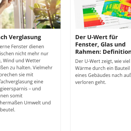
ach Verglasung
Der U-Wert für
Fenster, Glas und
rne Fenster dienen
Rahmen: Definitio
ischen nicht mehr nur
, Wind und Wetter
Der U-Wert zeigt, wie viel
ßen zu halten. Vielmehr
Wärme durch ein Bauteil
prechen sie mit
eines Gebäudes nach au
fachverglasung eine
verloren geht.
gieersparnis – und
nen somit
chermaßen Umwelt und
beutel.