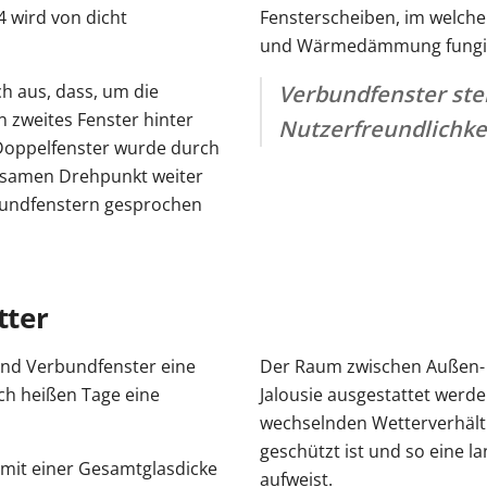
4 wird von dicht
Fensterscheiben, im welchen 
und Wärmedämmung fungie
ch aus, dass, um die
Verbundfenster steh
n zweites Fenster hinter
Nutzerfreundlichkei
 Doppelfenster wurde durch
nsamen Drehpunkt weiter
bundfenstern gesprochen
tter
ind Verbundfenster eine
Der Raum zwischen Außen- u
uch heißen Tage eine
Jalousie ausgestattet werd
wechselnden Wetterverhält
geschützt ist und so eine 
mit einer Gesamtglasdicke
aufweist.