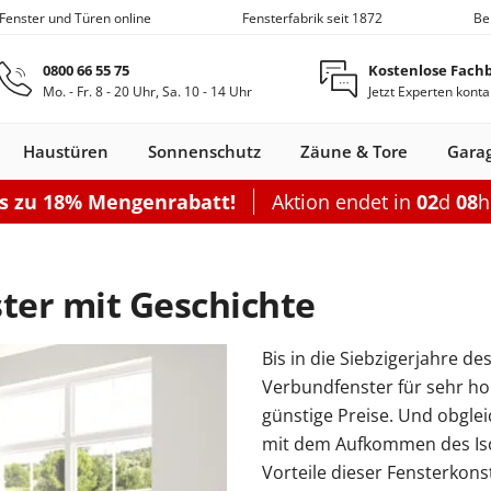
 Fenster und Türen online
Fensterfabrik seit 1872
Be
Zum Hauptinhalt springen
0800 66 55 75
Kostenlose Fach
Mo. - Fr. 8 - 20 Uhr, Sa. 10 - 14 Uhr
Jetzt Experten konta
Haustüren
Sonnenschutz
Zäune & Tore
Gara
is zu 18% Mengenrabatt!
Aktion endet in
02
d
08
Nebeneingangstüren
Dachfenster
Zäune
Optionen
Optionen
Zubehör
Optionen
Sch
Garagentor elektrisch
Einzelcarport
Balkontürgrif
Terrassentür
ter mit Geschichte
Sektionaltor Oberflächenstruk
Doppelcarport
Abdeckleiste
Terrassen-Sc
Sektionaltor Lamellen
Doppelcarport mit Abstellrau
Balkontürko
Terrassentür
Bis in die Siebzigerjahre d
d
en Holz
llos
ustüren Holz
Holz-Alu
Faltschiebe­türen
Carports mit Abstellraum
Rolltore
Balkontüren Holz-
Fensterläden
Schiebetor
Aluminium­
Nebeneingangstür
Hebeschiebe­türen
Markisen
Balkontüren
Garagentor mit Tür
Carport Dacheindeckung
Dachfenster
Nebeneingangstür
Gartenzaun
Pergola
Montageset
Neb
S
Verbundfenster für sehr hoh
Fenster
Alu
fenster
Stahl
Aluminium
Holz
Carport Beleuchtung
günstige Preise. Und obgle
en
n
onfigurieren
ieren
Rolltor konfigurieren
Konfigurieren
Konfigurieren
Konfigurieren
Konfigurieren
mit dem Aufkommen des Isoli
n
nfigurieren
Konfigurieren
K
Vorteile dieser Fensterkons
Nebeneingangstür konfiguriere