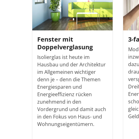
Fenster mit
3-f
Doppelverglasung
Mode
inzw
Isolierglas ist heute im
dazu
Hausbau und der Architektur
drau
im Allgemeinen wichtiger
vers
denn je – denn die Themen
Drei
Energiesparen und
Ener
Energieeffizienz rücken
scho
zunehmend in den
glei
Vordergrund und damit auch
Geld
in den Fokus von Haus- und
Wohnungseigentümern.