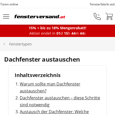
Fensterfabrik seit 1872
Zum Hauptinhalt springen
15% + bis zu 18% Mengenrabatt!
Aktion endet in
01
d
15
h
44
m
43
s
Fenster
Fenstertypen
Balkontüren
Dachfenster austauschen
Terrassentüren
Inhaltsverzeichnis
Warum sollte man Dachfenster
Haustüren
austauschen?
Dachfenster austauschen – diese Schritte
sind notwendig
Sonnenschutz
Austausch der Dachfenster: Welche