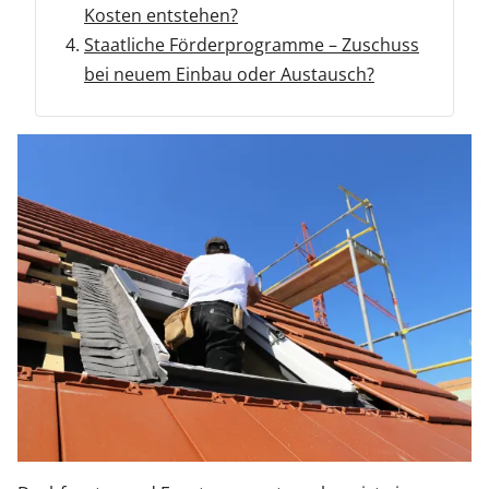
Kosten entstehen?
Staatliche Förderprogramme – Zuschuss
Zäune & Tore
bei neuem Einbau oder Austausch?
Garagentore
Carports
Anmelden / Registrieren
Kontakt / Hilfe