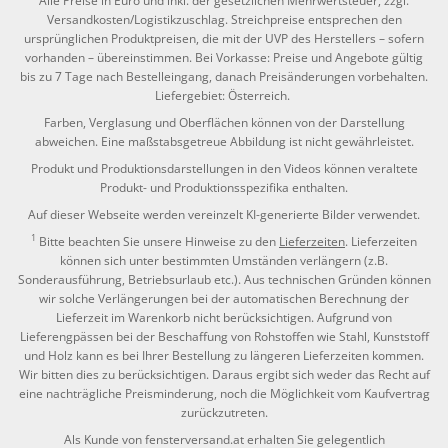
Alle Preise in Euro und inkl. der gesetzlichen Mehrwertsteuer, zzgl.
Versandkosten/Logistikzuschlag. Streichpreise entsprechen den
ursprünglichen Produktpreisen, die mit der UVP des Herstellers – sofern
vorhanden – übereinstimmen. Bei Vorkasse: Preise und Angebote gültig
bis zu 7 Tage nach Bestelleingang, danach Preisänderungen vorbehalten.
Liefergebiet: Österreich.
Farben, Verglasung und Oberflächen können von der Darstellung
abweichen. Eine maßstabsgetreue Abbildung ist nicht gewährleistet.
Produkt und Produktionsdarstellungen in den Videos können veraltete
Produkt- und Produktionsspezifika enthalten.
Auf dieser Webseite werden vereinzelt KI-generierte Bilder verwendet.
1
Bitte beachten Sie unsere Hinweise zu den
Lieferzeiten
. Lieferzeiten
können sich unter bestimmten Umständen verlängern (z.B.
Sonderausführung, Betriebsurlaub etc.). Aus technischen Gründen können
wir solche Verlängerungen bei der automatischen Berechnung der
Lieferzeit im Warenkorb nicht berücksichtigen. Aufgrund von
Lieferengpässen bei der Beschaffung von Rohstoffen wie Stahl, Kunststoff
und Holz kann es bei Ihrer Bestellung zu längeren Lieferzeiten kommen.
Wir bitten dies zu berücksichtigen. Daraus ergibt sich weder das Recht auf
eine nachträgliche Preisminderung, noch die Möglichkeit vom Kaufvertrag
zurückzutreten.
Als Kunde von fensterversand.at erhalten Sie gelegentlich