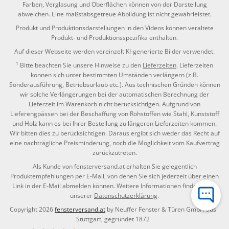
Farben, Verglasung und Oberflächen können von der Darstellung
abweichen. Eine maßstabsgetreue Abbildung ist nicht gewährleistet.
Produkt und Produktionsdarstellungen in den Videos können veraltete
Produkt- und Produktionsspezifika enthalten.
Auf dieser Webseite werden vereinzelt KI-generierte Bilder verwendet.
1
Bitte beachten Sie unsere Hinweise zu den
Lieferzeiten
. Lieferzeiten
können sich unter bestimmten Umständen verlängern (z.B.
Sonderausführung, Betriebsurlaub etc.). Aus technischen Gründen können
wir solche Verlängerungen bei der automatischen Berechnung der
Lieferzeit im Warenkorb nicht berücksichtigen. Aufgrund von
Lieferengpässen bei der Beschaffung von Rohstoffen wie Stahl, Kunststoff
und Holz kann es bei Ihrer Bestellung zu längeren Lieferzeiten kommen.
Wir bitten dies zu berücksichtigen. Daraus ergibt sich weder das Recht auf
eine nachträgliche Preisminderung, noch die Möglichkeit vom Kaufvertrag
zurückzutreten.
Als Kunde von fensterversand.at erhalten Sie gelegentlich
Produktempfehlungen per E-Mail, von denen Sie sich jederzeit über einen
Link in der E-Mail abmelden können. Weitere Informationen finden Sie in
unserer
Datenschutzerklärung
.
Copyright 2026
fensterversand.at
by Neuffer Fenster & Türen GmbH aus
Stuttgart, gegründet 1872