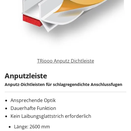
Zäune & Tore
Garagentore
Carports
TRiooo Anputz Dichtleiste
Anmelden / Registrieren
Anputzleiste
Anputz-Dichtleisten für schlagregendichte Anschlussfugen
Kontakt / Hilfe
Ansprechende Optik
Dauerhafte Funktion
Kein Laibungsglattstrich erforderlich
Länge: 2600 mm