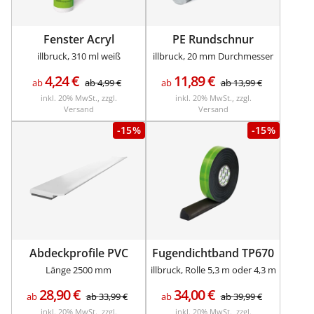
Fenster Acryl
PE Rundschnur
illbruck, 310 ml weiß
illbruck, 20 mm Durchmesser
4,24
€
11,89
€
ab
ab
4,99
€
ab
ab
13,99
€
inkl. 20% MwSt., zzgl.
inkl. 20% MwSt., zzgl.
Versand
Versand
-15%
-15%
Abdeckprofile PVC
Fugendichtband TP670
Länge 2500 mm
illbruck, Rolle 5,3 m oder 4,3 m
28,90
€
34,00
€
ab
ab
33,99
€
ab
ab
39,99
€
inkl. 20% MwSt., zzgl.
inkl. 20% MwSt., zzgl.