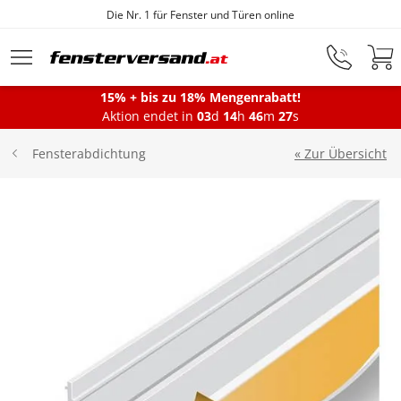
e
Fensterfabrik seit 1872
Zum Hauptinhalt springen
15% + bis zu 18% Mengenrabatt!
Aktion endet in
03
d
14
h
46
m
27
s
Fenster
« Zur Übersicht
Fensterabdichtung
Balkontüren
Terrassentüren
Haustüren
Sonnenschutz