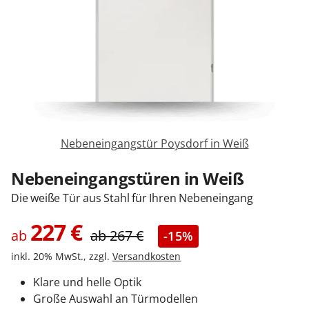
Zäune & Tore
Garagentore
Carports
Nebeneingangstür Poysdorf in Weiß
Anmelden / Registrieren
Nebeneingangstüren in Weiß
Die weiße Tür aus Stahl für Ihren Nebeneingang
Kontakt / Hilfe
227
€
ab
ab
267
€
-15%
inkl. 20% MwSt., zzgl.
Versandkosten
Klare und helle Optik
Große Auswahl an Türmodellen