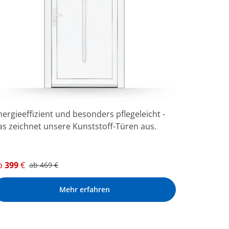
nergieeffizient und besonders pflegeleicht -
as zeichnet unsere Kunststoff-Türen aus.
b
399
€
ab
469
€
Mehr erfahren