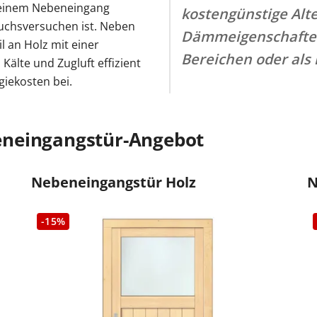
i einem Nebeneingang
kostengünstige Alt
ruchsversuchen ist. Neben
Dämmeigenschaften,
l an Holz mit einer
Bereichen oder als 
lte und Zugluft effizient
giekosten bei.
neingangstür-Angebot
Nebeneingangstür Holz
N
-15%