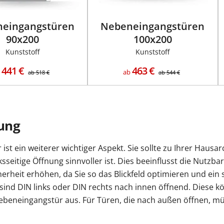
eingangstüren
Nebeneingangstüren
90x200
100x200
Kunststoff
Kunststoff
441
€
463
€
b
ab
ab
518
€
ab
544
€
tung
st ein weiterer wichtiger Aspekt. Sie sollte zu Ihrer Haus
ksseitige Öffnung sinnvoller ist. Dies beeinflusst die Nutzba
erheit erhöhen, da Sie so das Blickfeld optimieren und ein
ind DIN links oder DIN rechts nach innen öffnend. Diese k
e Nebeneingangstür aus. Für Türen, die nach außen öffnen, 