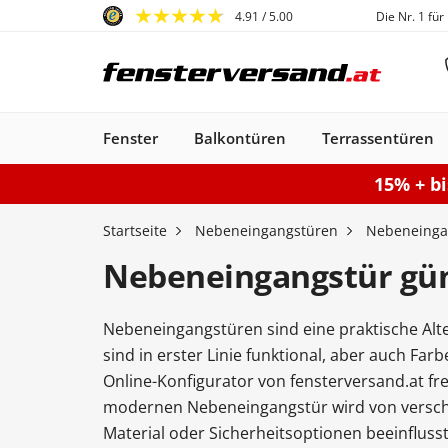
4.91
/ 5.00
Die Nr. 1 für
Fenster
Balkontüren
Terrassentüren
15% + b
Fenster
Balkontüren
Terrassentüren
Haustüren
Sonnenschutz
Gartentore
Garagentore
Carports
Startseite
Nebeneingangstüren
Nebeneinga
Nebeneingangstür gün
Nebeneingangstüren sind eine praktische Alte
Kunststofffenster
Haustüren
Balkontüren
Rollladen
Anbau Carports
PSK-Türen
Einzeltor
Sektionaltore
Kunststoff-Alu
Haustüren
Balkontüren
Raffstores
Carports freistehen
Smart-Slide
Haustüren
Holzfenster
Doppeltor
Balkontür
Außenro
Ha
sind in erster Linie funktional, aber auch Fa
Kunststoff
Kunststoff
Stahl-Alu
Fenster
Kunststoff-Alu
Aluminium
Online-Konfigurator von fensterversand.at fre
Konfigurieren
Sektionaltor konfigurieren
Konfigurieren
Gartentor konfigurier
Carport konfiguriere
Terrassentür k
Konfigur
modernen Nebeneingangstür wird von versch
Fenster konfiguriere
Balkontür ko
Material oder Sicherheitsoptionen beeinflusst.
Haustür konfigurieren