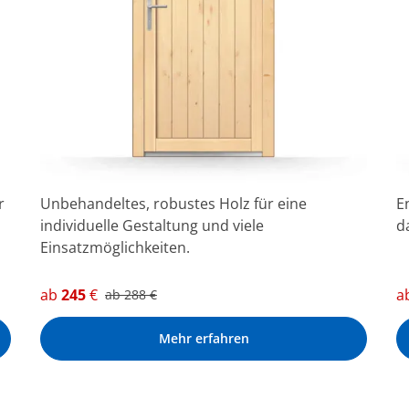
r
Unbehandeltes, robustes Holz für eine
E
individuelle Gestaltung und viele
d
Einsatzmöglichkeiten.
ab
245
€
a
ab
288
€
Mehr erfahren