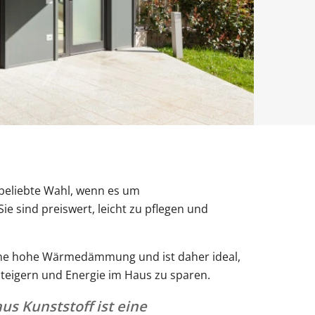
Obentürschließer
rgola Terrasse
Terrassenüberdachung
Fenster mit Rollladen
Balkontür sichern
Fenster nach Maß
ür modern
Sie unsere Smart-Slide-Schiebetüren
ie unsere Solar-Rollläden
Sie unsere Doppeltore
ie unsere Sektionaltore
ie unsere Carports mit Abstellraum
Sie unsere Schüco-Balkontüren aus
Sie unsere Fensterbänke
Sie unsere SCHÜCO Haustüren
 beliebte Wahl, wenn es um
e sind preiswert, leicht zu pflegen und
eine hohe Wärmedämmung und ist daher ideal,
steigern und Energie im Haus zu sparen.
s Kunststoff ist eine