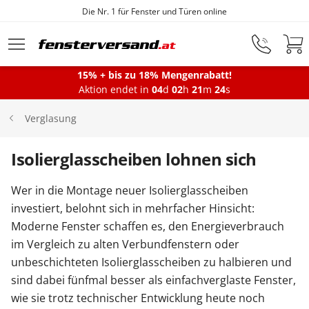
Die Nr. 1 für Fenster und Türen online
Zum Hauptinhalt springen
15% + bis zu 18% Mengenrabatt!
Aktion endet in
04
d
02
h
21
m
23
s
Fenster
Verglasung
Balkontüren
Isolierglasscheiben lohnen sich
Wer in die Montage neuer Isolierglasscheiben
Terrassentüren
investiert, belohnt sich in mehrfacher Hinsicht:
Moderne Fenster schaffen es, den Energieverbrauch
im Vergleich zu alten Verbundfenstern oder
Haustüren
unbeschichteten Isolierglasscheiben zu halbieren und
sind dabei fünfmal besser als einfachverglaste Fenster,
Sonnenschutz
wie sie trotz technischer Entwicklung heute noch