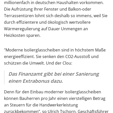
millionenfach in deutschen Haushalten vorkommen.
Die Aufrüstung Ihrer Fenster und Balkon-oder
Zäune & Tore
Terrassentüren lohnt sich deshalb so immens, weil Sie
durch effizientere und ökologisch wertvollere
Garagentore
Wärmeregulierung auf Dauer Unmengen an
Heizkosten sparen.
Carports
"Moderne Isolierglasscheiben sind in höchstem Maße
energieeffizient. Sie senken den CO2-Ausstoß und
schützen die Umwelt. Und der Clou:
Anmelden / Registrieren
Das Finanzamt gibt bei einer Sanierung
einen Extrabonus dazu.
Kontakt / Hilfe
Denn für den Einbau moderner Isolierglasscheiben
können Bauherren pro Jahr einen vierstelligen Betrag
an Steuern für die Handwerkerleistung
zurückbekommen”, so Ulrich Tschorn, Geschäftsführer