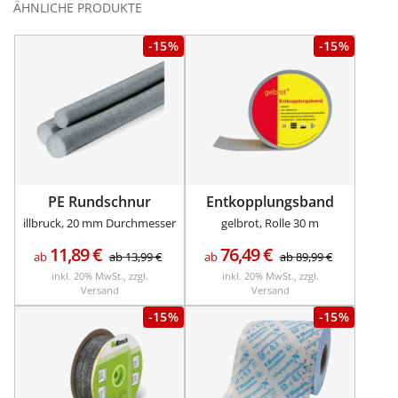
ÄHNLICHE PRODUKTE
-15%
-15%
PE Rundschnur
Entkopplungsband
illbruck, 20 mm Durchmesser
gelbrot, Rolle 30 m
11,89
€
76,49
€
ab
ab
13,99
€
ab
ab
89,99
€
inkl. 20% MwSt., zzgl.
inkl. 20% MwSt., zzgl.
Versand
Versand
-15%
-15%