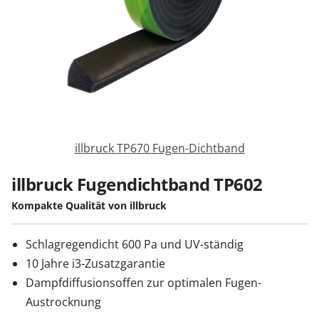
Zäune & Tore
Garagentore
Carports
illbruck TP670 Fugen-Dichtband
Anmelden / Registrieren
illbruck Fugendichtband TP602
Kompakte Qualität von illbruck
Kontakt / Hilfe
Schlagregendicht 600 Pa und UV-ständig
10 Jahre i3-Zusatzgarantie
Dampfdiffusionsoffen zur optimalen Fugen-
Austrocknung