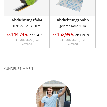
Abdichtungsfolie
Abdichtungsbahn
illbruck, Spule 50 m
gelbrot, Rolle 50 m
114,74
€
152,99
€
ab
ab
134,99
€
ab
ab
179,99
€
inkl. 20% MwSt., zzgl.
inkl. 20% MwSt., zzgl.
Versand
Versand
KUNDENSTIMMEN