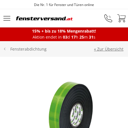
Die Nr. 1 für Fenster und Türen online
Zum Hauptinhalt springen
15% + bis zu 18% Mengenrabatt!
Aktion endet in
03
d
17
h
25
m
30
s
Fenster
« Zur Übersicht
Fensterabdichtung
Balkontüren
Terrassentüren
Haustüren
Sonnenschutz