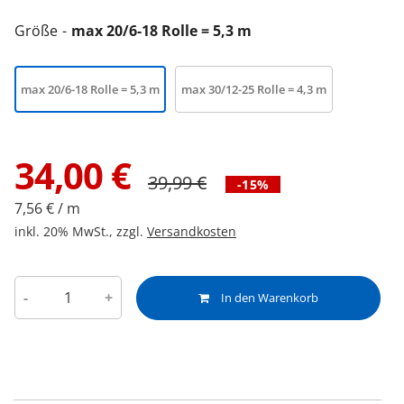
Größe
max 20/6-18 Rolle = 5,3 m
max 20/6-18 Rolle = 5,3 m
max 30/12-25 Rolle = 4,3 m
34,00
€
39,99
€
-15%
7,56 € / m
inkl. 20% MwSt., zzgl.
Versandkosten
-
+
In den Warenkorb