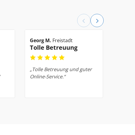
Georg M.
Freistadt
Hardy J
Tolle Betreuung
Beste
„Tolle Betreuung und guter
„Ein gr
Online-Service.“
Ablauf!