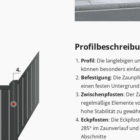
Profilbeschreib
Profil
: Die langlebigen 
können besonders einfa
Befestigung
: Die Zaunp
einen festen Untergrun
Zwischenpfosten
: Der 
regelmäßige Elemente vo
hohe Stabilität zu gewäh
Eckpfosten
: Die Eckpfo
285° im Zaunverlauf und 
Abschnitte