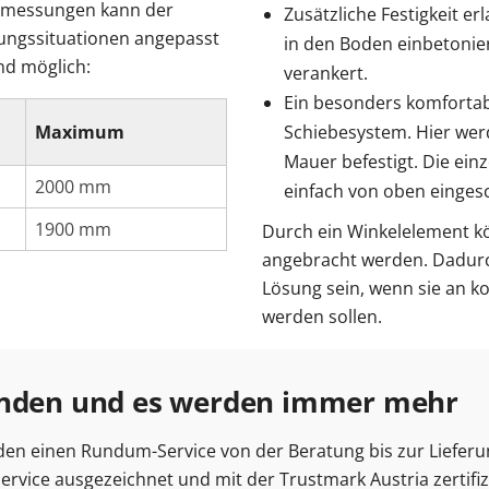
Abmessungen kann der
Zusätzliche Festigkeit e
ngssituationen angepasst
in den Boden einbetonie
nd möglich:
verankert.
Ein besonders komfortab
Maximum
Schiebesystem. Hier wer
Mauer befestigt. Die ei
2000 mm
einfach von oben einge
1900 mm
Durch ein Winkelelement kö
angebracht werden. Dadur
Lösung sein, wenn sie an k
werden sollen.
Kunden und es werden immer mehr
den einen Rundum-Service von der Beratung bis zur Lieferung
vice ausgezeichnet und mit der Trustmark Austria zertifizi