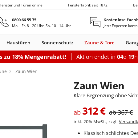
 Fenster und Türen online
Fensterfabrik seit 1872
Be
Zum Hauptinhalt springen
0800 66 55 75
Kostenlose Fach
Mo. - Fr. 8 - 20 Uhr, Sa. 10 - 14 Uhr
Jetzt Experten konta
Haustüren
Sonnenschutz
Zäune & Tore
Gara
is zu 18% Mengenrabatt!
Aktion endet in
04
d
19
Nebeneingangstüren
Dachfenster
Zäune
Optionen
Optionen
Zubehör
Optionen
Sch
une
Zaun Wien
Garagentor elektrisch
Einzelcarport
Balkontürgrif
Terrassentür
Zaun Wien
Sektionaltor Oberflächenstruk
Doppelcarport
Abdeckleiste
Terrassen-Sc
Sektionaltor Lamellen
Doppelcarport mit Abstellrau
Balkontürko
Terrassentür
Klare Begrenzung ohne Sic
d
en Holz
llos
ustüren Holz
Holz-Alu
Faltschiebe­türen
Carports mit Abstellraum
Rolltore
Balkontüren Holz-
Fensterläden
Schiebetor
Aluminium­
Nebeneingangstür
Hebeschiebe­türen
Markisen
Balkontüren
Garagentor mit Tür
Carport Dacheindeckung
Dachfenster
Nebeneingangstür
Gartenzaun
Pergola
Montageset
Neb
S
312
€
Fenster
Alu
fenster
Stahl
Aluminium
ab
Holz
ab
367
€
Carport Beleuchtung
inkl. 20% MwSt., zzgl.
Versandk
en
n
onfigurieren
ieren
Rolltor konfigurieren
Konfigurieren
Konfigurieren
Konfigurieren
Konfigurieren
n
nfigurieren
Konfigurieren
K
Klassisch schlichtes De
Nebeneingangstür konfiguriere