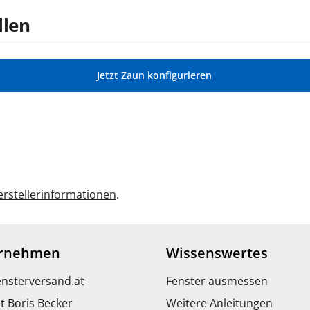
llen
Jetzt Zaun konfigurieren
rstellerinformationen
.
rnehmen
Wissenswertes
ensterversand.at
Fenster ausmessen
t Boris Becker
Weitere Anleitungen