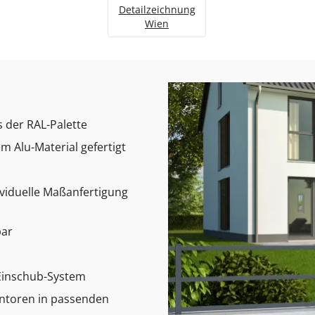
Detailzeichnung
Wien
s der RAL-Palette
 Alu-Material gefertigt
ividuelle Maßanfertigung
bar
Einschub-System
ntoren in passenden