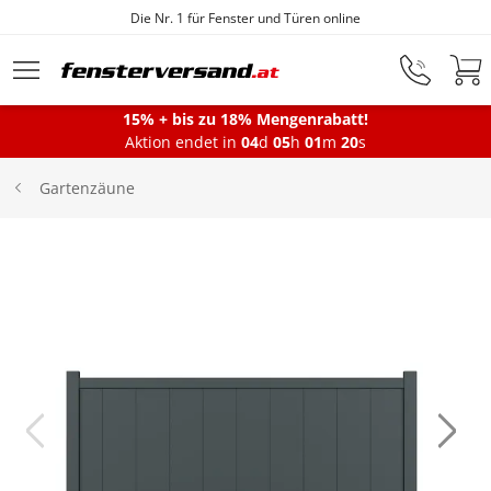
Die Nr. 1 für Fenster und Türen online
Zum Hauptinhalt springen
15% + bis zu 18% Mengenrabatt!
Aktion endet in
04
d
05
h
01
m
20
s
Fenster
Gartenzäune
Balkontüren
Terrassentüren
Haustüren
Sonnenschutz