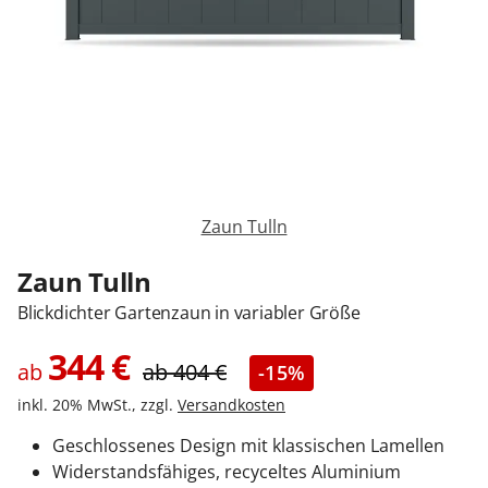
Zäune & Tore
Garagentore
Carports
Zaun Tulln
Anmelden / Registrieren
Zaun Tulln
Blickdichter Gartenzaun in variabler Größe
Kontakt / Hilfe
344
€
ab
ab
404
€
-15%
inkl. 20% MwSt., zzgl.
Versandkosten
Geschlossenes Design mit klassischen Lamellen
Widerstandsfähiges, recyceltes Aluminium