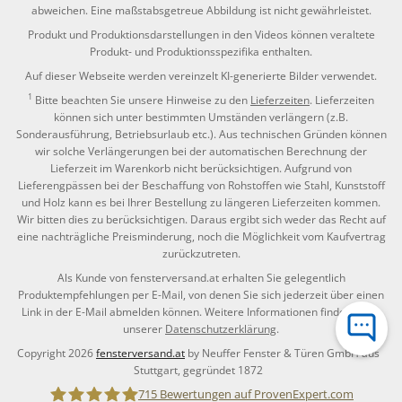
abweichen. Eine maßstabsgetreue Abbildung ist nicht gewährleistet.
Produkt und Produktionsdarstellungen in den Videos können veraltete
Produkt- und Produktionsspezifika enthalten.
Auf dieser Webseite werden vereinzelt KI-generierte Bilder verwendet.
1
Bitte beachten Sie unsere Hinweise zu den
Lieferzeiten
. Lieferzeiten
können sich unter bestimmten Umständen verlängern (z.B.
Sonderausführung, Betriebsurlaub etc.). Aus technischen Gründen können
wir solche Verlängerungen bei der automatischen Berechnung der
Lieferzeit im Warenkorb nicht berücksichtigen. Aufgrund von
Lieferengpässen bei der Beschaffung von Rohstoffen wie Stahl, Kunststoff
und Holz kann es bei Ihrer Bestellung zu längeren Lieferzeiten kommen.
Wir bitten dies zu berücksichtigen. Daraus ergibt sich weder das Recht auf
eine nachträgliche Preisminderung, noch die Möglichkeit vom Kaufvertrag
zurückzutreten.
Als Kunde von fensterversand.at erhalten Sie gelegentlich
Produktempfehlungen per E-Mail, von denen Sie sich jederzeit über einen
Link in der E-Mail abmelden können. Weitere Informationen finden Sie in
unserer
Datenschutzerklärung
.
Copyright 2026
fensterversand.at
by Neuffer Fenster & Türen GmbH aus
Stuttgart, gegründet 1872
715
Bewertungen auf ProvenExpert.com