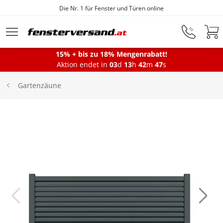
Die Nr. 1 für Fenster und Türen online
Zum Hauptinhalt springen
15% + bis zu 18% Mengenrabatt!
Aktion endet in
03
d
13
h
42
m
47
s
Fenster
Gartenzäune
Balkontüren
Terrassentüren
Haustüren
Sonnenschutz