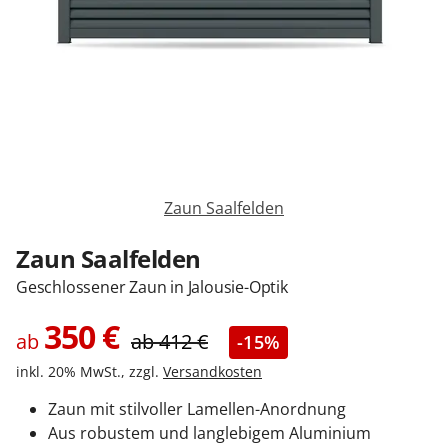
Zäune & Tore
Garagentore
Carports
Zaun Saalfelden
Anmelden / Registrieren
Zaun Saalfelden
Geschlossener Zaun in Jalousie-Optik
Kontakt / Hilfe
350
€
ab
ab
412
€
-15%
inkl. 20% MwSt., zzgl.
Versandkosten
Zaun mit stilvoller Lamellen-Anordnung
Aus robustem und langlebigem Aluminium