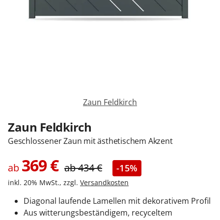
Zäune & Tore
Garagentore
Carports
Zaun Feldkirch
Anmelden / Registrieren
Zaun Feldkirch
Geschlossener Zaun mit ästhetischem Akzent
Kontakt / Hilfe
369
€
ab
ab
434
€
-15%
inkl. 20% MwSt., zzgl.
Versandkosten
Diagonal laufende Lamellen mit dekorativem Profil
Aus witterungsbeständigem, recyceltem