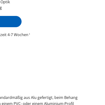
Obentürschließer
 Optik
g
rgola Terrasse
Terrassenüberdachung
Fenster mit Rollladen
Balkontür sichern
Fenster nach Maß
ür modern
Sie unsere Smart-Slide-Schiebetüren
ie unsere Solar-Rollläden
Sie unsere Doppeltore
ie unsere Sektionaltore
ie unsere Carports mit Abstellraum
Sie unsere Schüco-Balkontüren aus
Sie unsere Fensterbänke
rzeit 4-7 Wochen
1
Sie unsere SCHÜCO Haustüren
rschnitt Modell Eckig
Vorbaurolladen im 
andardmäßig aus Alu gefertigt, beim Behang
n einem PVC- oder einem Aluminium-Profil