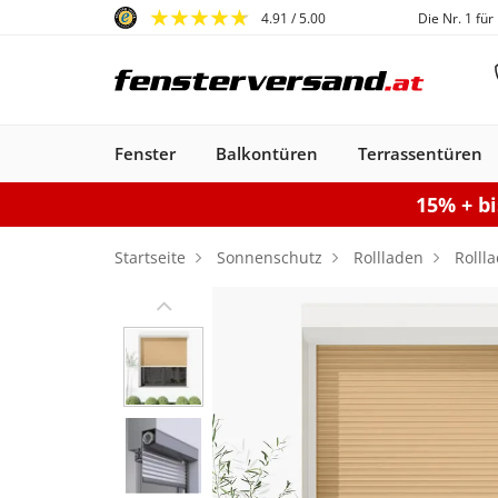
4.91
/ 5.00
Die Nr. 1 für
Fenster
Balkontüren
Terrassentüren
15% + b
Fenster
Balkontüren
Terrassentüren
Haustüren
Sonnenschutz
Gartentore
Garagentore
Carports
Startseite
Sonnenschutz
Rollladen
Rolll
Kunststofffenster
Haustüren
Balkontüren
Rollladen
Anbau Carports
PSK-Türen
Einzeltor
Sektionaltore
Kunststoff-Alu
Haustüren
Balkontüren
Raffstores
Carports freistehen
Smart-Slide
Haustüren
Holzfenster
Doppeltor
Balkontür
Außenro
Ha
Kunststoff
Kunststoff
Stahl-Alu
Fenster
Kunststoff-Alu
Aluminium
Konfigurieren
Sektionaltor konfigurieren
Konfigurieren
Gartentor konfigurier
Carport konfiguriere
Terrassentür k
Konfigur
Fenster konfiguriere
Balkontür ko
Haustür konfigurieren