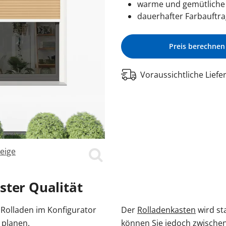
warme und gemütliche
dauerhafter Farbauftra
n
r Kosten
tenmarkise
ragentor Preise
errassentür Farben
Carport Kosten
Zaun Farben
Gelenkarmmarkise
Garagentor Farben
Carport oder Garage
Zäune Kosten
Rolladen nachrüsten
Pe
tür Farben
Kömmerling Fenster
Balkontür mit Rollladen
VEKA Fenster
Balkontür zweiflügelig
Sprossenfenster
ben
Haustür mit Seitenteil
Haustür mit Oberlicht
Haust
Preis berechnen
Entdecken 
Entdecken S
Entdecken 
Entdecken S
Entdecken S
 Anleitungen
Entdecken 
Carport aufbauen
Entdecken 
Voraussichtliche Liefe
Aluminium
Entdecken 
eige
Vorbaurollladen im Que
ster Qualität
 Rolladen im Konfigurator
Der
Rolladenkasten
wird st
 planen.
können Sie jedoch zwische