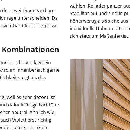
wählen.
Rolladenpanzer
aus
n den zwei Typen Vorbau-
Stabilität auf und sind in
 Montage unterscheiden. Da
höherwertig als solche aus
sichtbar bleibt, bieten wir
individuelle Höhe und Breit
sich stets um Maßanfertigu
e Kombinationen
tönen und hat allgemein
wird im Innenbereich gerne
ichkeit sorgt als das
g, weil es sehr dezent ist
nd dafür kräftige Farbtöne,
 eher neutral. Ähnlich wie
auch Violett erst richtig
onders gut zu dunklen