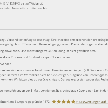
6 (1) (a) DSGVO bis auf Widerruf.
es jeden Newsletters. Bitte beachten
, zzgl. Versandkosten/Logistikzuschlag. Streichpreise entsprechen den ursprüngli
te gültig bis zu 7 Tage nach Bestelleingang, danach Preisänderungen vorbehalte
ng abweichen. Eine maßstabsgetreue Abbildung ist nicht gewährleistet.
raltete Produkt- und Produktionsspezifika enthalten.
erwendet.
ferzeiten können sich unter bestimmten Umständen verlängern (z.B. Sonderausfü
er Lieferzeit im Warenkorb nicht berücksichtigen. Aufgrund von Lieferengpässe
n kommen. Wir bitten dies zu berücksichtigen. Daraus ergibt sich weder das Rech
duktempfehlungen per E-Mail, von denen Sie sich jederzeit über einen Link in de
716
Bewertungen auf 
 GmbH aus Stuttgart, gegründet 1872