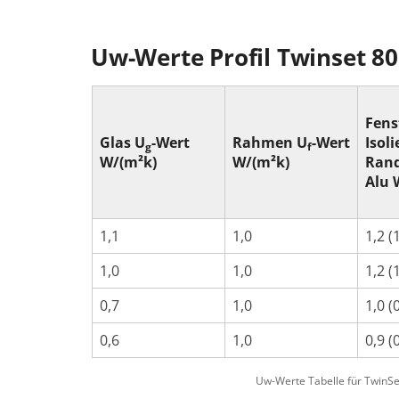
Uw-Werte Profil Twinset 8
Fens
Glas U
-Wert
Rahmen U
-Wert
Isoli
g
f
W/(m²k)
W/(m²k)
Ran
Alu 
1,1
1,0
1,2 (
1,0
1,0
1,2 (
0,7
1,0
1,0 (
0,6
1,0
0,9 (
Uw-Werte Tabelle für TwinSe