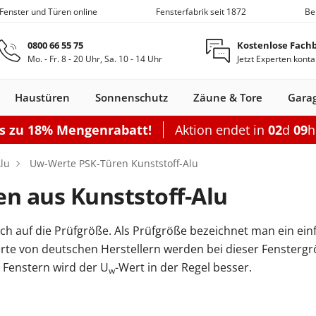
 Fenster und Türen online
Fensterfabrik seit 1872
Be
Zum Hauptinhalt springen
0800 66 55 75
Kostenlose Fach
Mo. - Fr. 8 - 20 Uhr, Sa. 10 - 14 Uhr
Jetzt Experten konta
Haustüren
Sonnenschutz
Zäune & Tore
Gara
is zu 18% Mengenrabatt!
Aktion endet in
02
d
09
Nebeneingangstüren
Dachfenster
Zäune
Optionen
Optionen
Zubehör
Optionen
Sch
lu
Uw-Werte PSK-Türen Kunststoff-Alu
Garagentor elektrisch
Einzelcarport
Balkontürgrif
Terrassentür
n aus Kunststoff-Alu
Sektionaltor Oberflächenstruk
Doppelcarport
Abdeckleiste
Terrassen-Sc
Sektionaltor Lamellen
Doppelcarport mit Abstellrau
Balkontürko
Terrassentür
ch auf die Prüfgröße. Als Prüfgröße bezeichnet man ein einf
d
en Holz
llos
ustüren Holz
Holz-Alu
Faltschiebe­türen
Carports mit Abstellraum
Rolltore
Balkontüren Holz-
Fensterläden
Schiebetor
Aluminium­
Nebeneingangstür
Hebeschiebe­türen
Markisen
Balkontüren
Garagentor mit Tür
Carport Dacheindeckung
Dachfenster
Nebeneingangstür
Gartenzaun
Pergola
Montageset
Neb
S
rte von deutschen Herstellern werden bei dieser Fenstergrö
Fenster
Alu
fenster
Stahl
Aluminium
Holz
Carport Beleuchtung
 Fenstern wird der U
-Wert in der Regel besser.
w
en
n
onfigurieren
ieren
Rolltor konfigurieren
Konfigurieren
Konfigurieren
Konfigurieren
Konfigurieren
n
nfigurieren
Konfigurieren
K
Nebeneingangstür konfiguriere