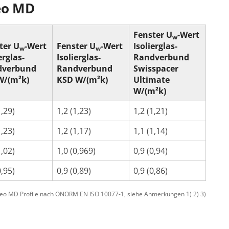
eo MD
n
r Kosten
tenmarkise
ragentor Preise
errassentür Farben
Carport Kosten
Zaun Farben
Gelenkarmmarkise
Garagentor Farben
Carport oder Garage
Zäune Kosten
Rolladen nachrüsten
Pe
Fenster U
-Wert
tür Farben
Kömmerling Fenster
Balkontür mit Rollladen
VEKA Fenster
Balkontür zweiflügelig
Sprossenfenster
w
ben
ter U
-Wert
Haustür mit Seitenteil
Fenster U
-Wert
Haustür mit Oberlicht
Isolierglas-
Haust
w
w
erglas-
Isolierglas-
Randverbund
Entdecken 
Entdecken S
Entdecken 
Entdecken S
Entdecken S
 Anleitungen
dverbund
Randverbund
Swisspacer
Entdecken 
Carport aufbauen
Entdecken 
Aluminium
W/(m²k)
KSD W/(m²k)
Ultimate
Entdecken 
W/(m²k)
1,29)
1,2 (1,23)
1,2 (1,21)
1,23)
1,2 (1,17)
1,1 (1,14)
1,02)
1,0 (0,969)
0,9 (0,94)
0,95)
0,9 (0,89)
0,9 (0,86)
neo MD Profile nach ÖNORM EN ISO 10077-1, siehe Anmerkungen 1) 2) 3)