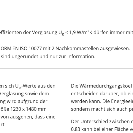
fizienten der Verglasung U
< 1,9 W/m²K dürfen immer mi
g
ORM EN ISO 10077 mit 2 Nachkommastellen ausgewiesen.
 sind ungerundet und nur zur Information.
en sich U
-Werte aus den
Die Wärmedurchgangskoeffiz
w
Verglasung sowie dem
entscheiden darüber, ob ein
ng wird aufgrund der
werden kann. Die Energieei
größe 1230 x 1480 mm
sondern macht sich auch 
avon ausgehen, dass eine
Der Unterschied zwischen 
rt.
0,83 kann bei einer Fläche 