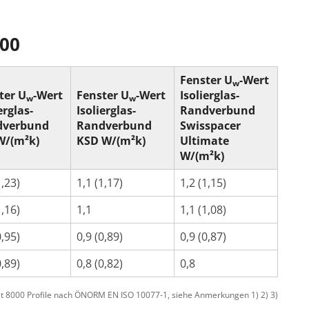
000
Fenster U
-Wert
w
ter U
-Wert
Fenster U
-Wert
Isolierglas-
w
w
erglas-
Isolierglas-
Randverbund
dverbund
Randverbund
Swisspacer
W/(m²k)
KSD W/(m²k)
Ultimate
W/(m²k)
1,23)
1,1 (1,17)
1,2 (1,15)
1,16)
1,1
1,1 (1,08)
0,95)
0,9 (0,89)
0,9 (0,87)
0,89)
0,8 (0,82)
0,8
t 8000 Profile nach ÖNORM EN ISO 10077-1, siehe Anmerkungen 1) 2) 3)