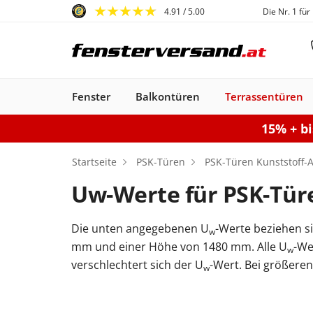
4.91
/ 5.00
Die Nr. 1 für
Fenster
Balkontüren
Terrassentüren
15% + b
Fenster
Balkontüren
Terrassentüren
Haustüren
Sonnenschutz
Gartentore
Garagentore
Carports
Startseite
PSK-Türen
PSK-Türen Kunststoff-A
Uw-Werte für PSK-Türe
Die unten angegebenen U
-Werte beziehen si
w
Kunststofffenster
Haustüren
Balkontüren
Rollladen
Anbau Carports
PSK-Türen
Einzeltor
Sektionaltore
Kunststoff-Alu
Haustüren
Balkontüren
Raffstores
Carports freistehen
Smart-Slide
Haustüren
Holzfenster
Doppeltor
Balkontür
Außenro
Ha
mm und einer Höhe von 1480 mm. Alle U
-We
w
Kunststoff
Kunststoff
Stahl-Alu
Fenster
Kunststoff-Alu
Aluminium
verschlechtert sich der U
-Wert. Bei größeren
w
Konfigurieren
Sektionaltor konfigurieren
Konfigurieren
Gartentor konfigurier
Carport konfiguriere
Terrassentür k
Konfigur
Fenster konfiguriere
Balkontür ko
Haustür konfigurieren