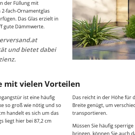
n der Füllung mit
n 2-fach-Ornamentglas
fügen. Das Glas erzielt in
off gute Dämmwerte.
erversand.at
ät und bietet dabei
zienz.
 mit vielen Vorteilen
angstür ist eine häufig
Das reicht in der Höhe für
cke so groß wie nötig und so
Breite genügt, um verschie
 cm handelt es sich um das
transportieren.
iegt hier bei 87,2 cm
Müssen Sie häufig sperrig
bringen, können Sie auch d