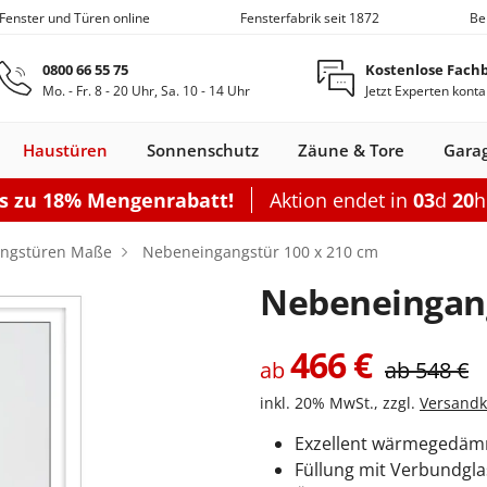
 Fenster und Türen online
Fensterfabrik seit 1872
Be
Zum Hauptinhalt springen
0800 66 55 75
Kostenlose Fach
Mo. - Fr. 8 - 20 Uhr, Sa. 10 - 14 Uhr
Jetzt Experten konta
Haustüren
Sonnenschutz
Zäune & Tore
Gara
is zu 18% Mengenrabatt!
Aktion endet in
03
d
20
Nebeneingangstüren
Dachfenster
Zäune
Optionen
Optionen
Zubehör
Optionen
Sch
ngstüren Maße
Nebeneingangstür 100 x 210 cm
Garagentor elektrisch
Einzelcarport
Balkontürgrif
Terrassentür
Nebeneingan
Sektionaltor Oberflächenstruk
Doppelcarport
Abdeckleiste
Terrassen-Sc
Sektionaltor Lamellen
Doppelcarport mit Abstellrau
Balkontürko
Terrassentür
466
€
ab
ab
548
€
d
en Holz
llos
ustüren Holz
Holz-Alu
Faltschiebe­türen
Carports mit Abstellraum
Rolltore
Balkontüren Holz-
Fensterläden
Schiebetor
Aluminium­
Nebeneingangstür
Hebeschiebe­türen
Markisen
Balkontüren
Garagentor mit Tür
Carport Dacheindeckung
Dachfenster
Nebeneingangstür
Gartenzaun
Pergola
Montageset
Neb
S
Fenster
Alu
fenster
Stahl
Aluminium
Holz
inkl. 20% MwSt., zzgl.
Versandk
Carport Beleuchtung
en
n
onfigurieren
ieren
Rolltor konfigurieren
Konfigurieren
Konfigurieren
Konfigurieren
Konfigurieren
Exzellent wärmegedämm
n
nfigurieren
Konfigurieren
K
Füllung mit Verbundgla
Nebeneingangstür konfiguriere