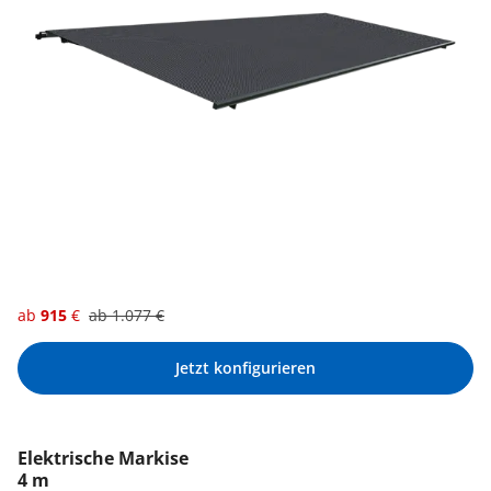
ab
915
€
ab
1.077
€
Jetzt konfigurieren
Elektrische Markise
4 m