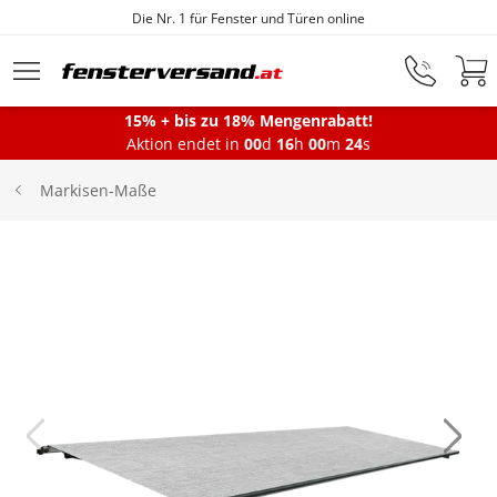
Die Nr. 1 für Fenster und Türen online
Zum Hauptinhalt springen
15% + bis zu 18% Mengenrabatt!
Aktion endet in
00
d
16
h
00
m
23
s
Fenster
Markisen-Maße
Balkontüren
Terrassentüren
Haustüren
Sonnenschutz