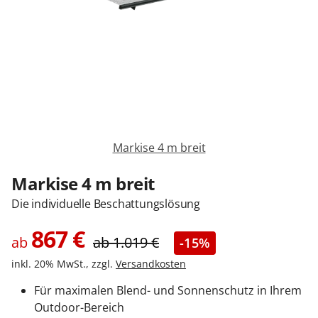
Zäune & Tore
Garagentore
Carports
Markise 4 m breit
Anmelden / Registrieren
Markise 4 m breit
Die individuelle Beschattungslösung
Kontakt / Hilfe
867
€
ab
ab
1.019
€
-15%
inkl. 20% MwSt., zzgl.
Versandkosten
Für maximalen Blend- und Sonnenschutz in Ihrem
Outdoor-Bereich