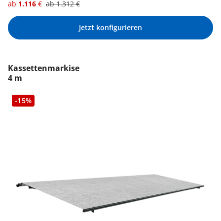
ab
1.116
€
ab
1.312
€
Jetzt konfigurieren
Kassettenmarkise
4 m
-15%